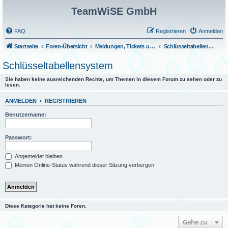
TeamWiSE GmbH
FAQ
Registrieren
Anmelden
Startseite
Foren-Übersicht
Meldungen, Tickets und Fragen
Schlüsseltabellensystem
Schlüsseltabellensystem
Sie haben keine ausreichenden Rechte, um Themen in diesem Forum zu sehen oder zu
lesen.
ANMELDEN
•
REGISTRIEREN
Benutzername:
Passwort:
Angemeldet bleiben
Meinen Online-Status während dieser Sitzung verbergen
Diese Kategorie hat keine Foren.
Gehe zu