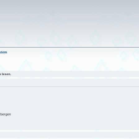
stem
 lesen.
rbergen