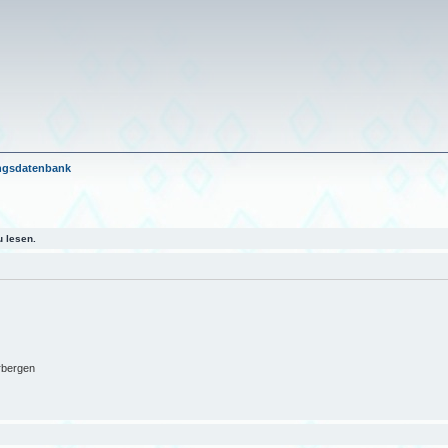
ngsdatenbank
 lesen.
rbergen