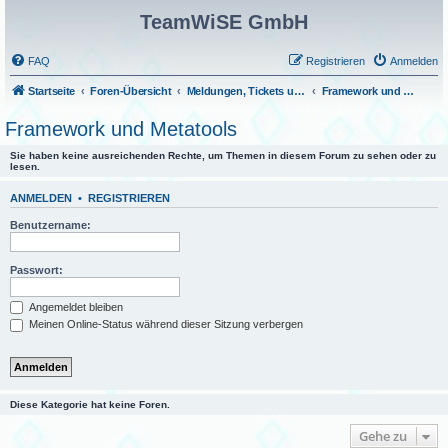
TeamWiSE GmbH
FAQ
Registrieren
Anmelden
Startseite
Foren-Übersicht
Meldungen, Tickets und Fragen
Framework und Metatools
Framework und Metatools
Sie haben keine ausreichenden Rechte, um Themen in diesem Forum zu sehen oder zu
lesen.
ANMELDEN
•
REGISTRIEREN
Benutzername:
Passwort:
Angemeldet bleiben
Meinen Online-Status während dieser Sitzung verbergen
Diese Kategorie hat keine Foren.
Gehe zu