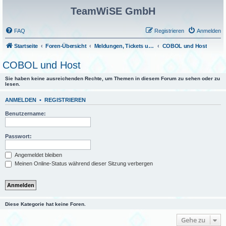
TeamWiSE GmbH
FAQ
Registrieren
Anmelden
Startseite
Foren-Übersicht
Meldungen, Tickets und Fragen
COBOL und Host
COBOL und Host
Sie haben keine ausreichenden Rechte, um Themen in diesem Forum zu sehen oder zu
lesen.
ANMELDEN
•
REGISTRIEREN
Benutzername:
Passwort:
Angemeldet bleiben
Meinen Online-Status während dieser Sitzung verbergen
Diese Kategorie hat keine Foren.
Gehe zu