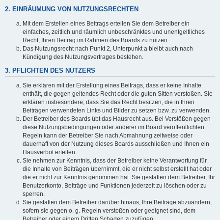
2. EINRÄUMUNG VON NUTZUNGSRECHTEN
Mit dem Erstellen eines Beitrags erteilen Sie dem Betreiber ein
einfaches, zeitlich und räumlich unbeschränktes und unentgeltliches
Recht, Ihren Beitrag im Rahmen des Boards zu nutzen.
Das Nutzungsrecht nach Punkt 2, Unterpunkt a bleibt auch nach
Kündigung des Nutzungsvertrages bestehen.
3. PFLICHTEN DES NUTZERS
Sie erklären mit der Erstellung eines Beitrags, dass er keine Inhalte
enthält, die gegen geltendes Recht oder die guten Sitten verstoßen. Sie
erklären insbesondere, dass Sie das Recht besitzen, die in Ihren
Beiträgen verwendeten Links und Bilder zu setzen bzw. zu verwenden.
Der Betreiber des Boards übt das Hausrecht aus. Bei Verstößen gegen
diese Nutzungsbedingungen oder anderer im Board veröffentlichten
Regeln kann der Betreiber Sie nach Abmahnung zeitweise oder
dauerhaft von der Nutzung dieses Boards ausschließen und Ihnen ein
Hausverbot erteilen.
Sie nehmen zur Kenntnis, dass der Betreiber keine Verantwortung für
die Inhalte von Beiträgen übernimmt, die er nicht selbst erstellt hat oder
die er nicht zur Kenntnis genommen hat. Sie gestatten dem Betreiber, Ihr
Benutzerkonto, Beiträge und Funktionen jederzeit zu löschen oder zu
sperren.
Sie gestatten dem Betreiber darüber hinaus, Ihre Beiträge abzuändern,
sofern sie gegen o. g. Regeln verstoßen oder geeignet sind, dem
Betreiber oder einem Dritten Schaden zuzufügen.