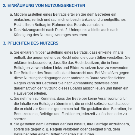
2. EINRÄUMUNG VON NUTZUNGSRECHTEN
Mit dem Erstellen eines Beitrags erteilen Sie dem Betreiber ein
einfaches, zeitlich und räumlich unbeschränktes und unentgeltliches
Recht, Ihren Beitrag im Rahmen des Boards zu nutzen.
Das Nutzungsrecht nach Punkt 2, Unterpunkt a bleibt auch nach
Kündigung des Nutzungsvertrages bestehen.
3. PFLICHTEN DES NUTZERS
Sie erklären mit der Erstellung eines Beitrags, dass er keine Inhalte
enthält, die gegen geltendes Recht oder die guten Sitten verstoßen. Sie
erklären insbesondere, dass Sie das Recht besitzen, die in Ihren
Beiträgen verwendeten Links und Bilder zu setzen bzw. zu verwenden.
Der Betreiber des Boards übt das Hausrecht aus. Bei Verstößen gegen
diese Nutzungsbedingungen oder anderer im Board veröffentlichten
Regeln kann der Betreiber Sie nach Abmahnung zeitweise oder
dauerhaft von der Nutzung dieses Boards ausschließen und Ihnen ein
Hausverbot erteilen.
Sie nehmen zur Kenntnis, dass der Betreiber keine Verantwortung für
die Inhalte von Beiträgen übernimmt, die er nicht selbst erstellt hat oder
die er nicht zur Kenntnis genommen hat. Sie gestatten dem Betreiber, Ihr
Benutzerkonto, Beiträge und Funktionen jederzeit zu löschen oder zu
sperren.
Sie gestatten dem Betreiber darüber hinaus, Ihre Beiträge abzuändern,
sofern sie gegen o. g. Regeln verstoßen oder geeignet sind, dem
Betreiber oder einem Dritten Schaden zuzufügen.