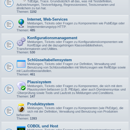
TdEdge, Trace. Grundsätzlich all das, was mit Testdefinition,
Aufzeichnungen, Testverfolgung, Regressionstest, Testszenarien und
ähnlichem zu tun hat.
Themen:
1192
Internet, Web-Services
Meldungen, Tickets oder Fragen zu Komponenten wie PublEdge oder
Implementierungstyp HTTP.
Themen:
485
Konfigurationsmanagement
Meldungen, Tickets oder Fragen zu Konfigurationskomponenten wie
KonfEdge und die dazugehörigen Klassenbibliotheken,
Transformatoren und Utilities.
Themen:
530
Schlüsseltabellensystem
Meldungen, Tickets oder Fragen zur Definition, Verwaltung und
Benutzung von Schlüsseltabellen mit Werkzeugen wie ReflEdge sowie
mit Laufzeitbestandteilen.
Themen:
461
Plausisystem
Meldungen, Tickets oder Fragen zu Komponenten, die sich mit dem
Plausisystem befassen (z.B. PlEdge), aber auch Domänensyntax und
-Überprüfung sowie Tools und Laufzeit zu Meldungen und Conditions.
Themen:
147
Produktsystem
Meldungen, Tickets oder Fragen zu Komponenten (wie PkEdge), die
sich mit der Definition, Verwaltung und Benutzung von Produkten
befassen.
Themen:
1393
COBOL und Host