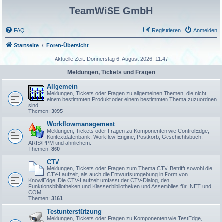
TeamWiSE GmbH
FAQ
Registrieren
Anmelden
Startseite
Foren-Übersicht
Aktuelle Zeit: Donnerstag 6. August 2026, 11:47
Meldungen, Tickets und Fragen
Allgemein
Meldungen, Tickets oder Fragen zu allgemeinen Themen, die nicht
einem bestimmten Produkt oder einem bestimmten Thema zuzuordnen
sind.
Themen:
3095
Workflowmanagement
Meldungen, Tickets oder Fragen zu Komponenten wie ControlEdge,
Kontextdatenbank, Workflow-Engine, Postkorb, Geschichtsbuch,
ARIS/PPM und ähnlichem.
Themen:
860
CTV
Meldungen, Tickets oder Fragen zum Thema CTV. Betrifft sowohl die
CTV-Laufzeit, als auch die Entwurfsumgebung in Form von
KnowlEdge. Die CTV-Laufzeit umfasst der CTV-Dialog, den
Funktionsbibliotheken und Klassenbibliotheken und Assemblies für .NET und
COM.
Themen:
3161
Testunterstützung
Meldungen, Tickets oder Fragen zu Komponenten wie TestEdge,