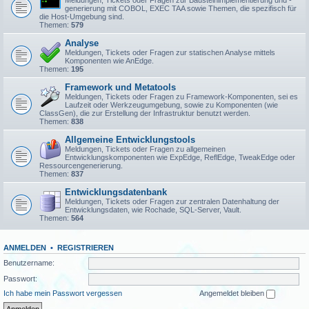
Meldungen, Tickets oder Fragen zur Bausteinimplementierung und -
generierung mit COBOL, EXEC TAA sowie Themen, die spezifisch für
die Host-Umgebung sind.
Themen:
579
Analyse
Meldungen, Tickets oder Fragen zur statischen Analyse mittels
Komponenten wie AnEdge.
Themen:
195
Framework und Metatools
Meldungen, Tickets oder Fragen zu Framework-Komponenten, sei es
Laufzeit oder Werkzeugumgebung, sowie zu Komponenten (wie
ClassGen), die zur Erstellung der Infrastruktur benutzt werden.
Themen:
838
Allgemeine Entwicklungstools
Meldungen, Tickets oder Fragen zu allgemeinen
Entwicklungskomponenten wie ExpEdge, ReflEdge, TweakEdge oder
Ressourcengenerierung.
Themen:
837
Entwicklungsdatenbank
Meldungen, Tickets oder Fragen zur zentralen Datenhaltung der
Entwicklungsdaten, wie Rochade, SQL-Server, Vault.
Themen:
564
ANMELDEN
•
REGISTRIEREN
Benutzername:
Passwort:
Ich habe mein Passwort vergessen
Angemeldet bleiben