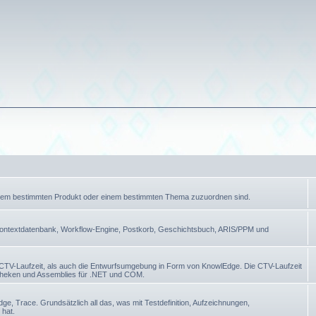
einem bestimmten Produkt oder einem bestimmten Thema zuzuordnen sind.
ontextdatenbank, Workflow-Engine, Postkorb, Geschichtsbuch, ARIS/PPM und
 CTV-Laufzeit, als auch die Entwurfsumgebung in Form von KnowlEdge. Die CTV-Laufzeit
otheken und Assemblies für .NET und COM.
 Trace. Grundsätzlich all das, was mit Testdefinition, Aufzeichnungen,
 hat.