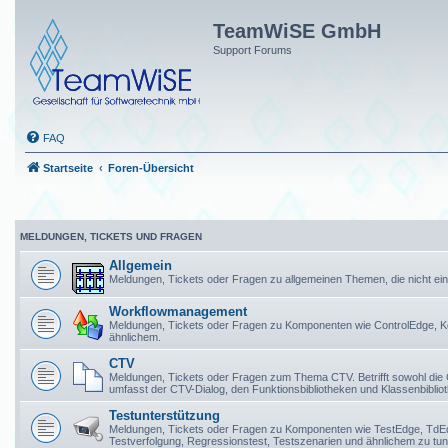
TeamWiSE GmbH
Support Forums
FAQ
Startseite
Foren-Übersicht
MELDUNGEN, TICKETS UND FRAGEN
Allgemein
Meldungen, Tickets oder Fragen zu allgemeinen Themen, die nicht 
Workflowmanagement
Meldungen, Tickets oder Fragen zu Komponenten wie ControlEdge, K
ähnlichem.
CTV
Meldungen, Tickets oder Fragen zum Thema CTV. Betrifft sowohl die
umfasst der CTV-Dialog, den Funktionsbibliotheken und Klassenbibli
Testunterstützung
Meldungen, Tickets oder Fragen zu Komponenten wie TestEdge, TdEdge,
Testverfolgung, Regressionstest, Testszenarien und ähnlichem zu tun