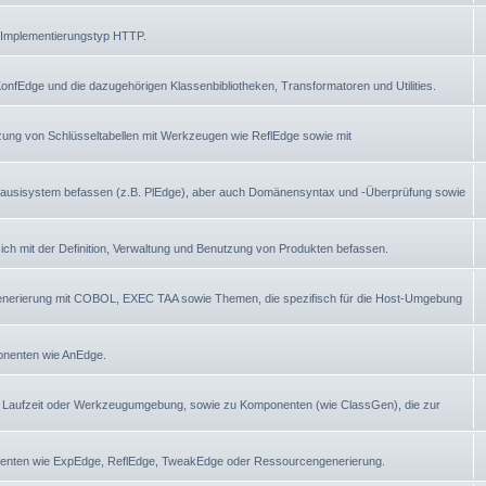
 Implementierungstyp HTTP.
nfEdge und die dazugehörigen Klassenbibliotheken, Transformatoren und Utilities.
tzung von Schlüsseltabellen mit Werkzeugen wie ReflEdge sowie mit
Plausisystem befassen (z.B. PlEdge), aber auch Domänensyntax und -Überprüfung sowie
ch mit der Definition, Verwaltung und Benutzung von Produkten befassen.
generierung mit COBOL, EXEC TAA sowie Themen, die spezifisch für die Host-Umgebung
ponenten wie AnEdge.
 Laufzeit oder Werkzeugumgebung, sowie zu Komponenten (wie ClassGen), die zur
nenten wie ExpEdge, ReflEdge, TweakEdge oder Ressourcengenerierung.