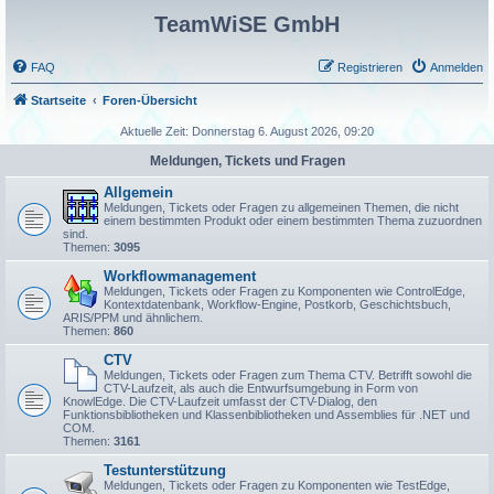
TeamWiSE GmbH
FAQ
Registrieren
Anmelden
Startseite
Foren-Übersicht
Aktuelle Zeit: Donnerstag 6. August 2026, 09:20
Meldungen, Tickets und Fragen
Allgemein
Meldungen, Tickets oder Fragen zu allgemeinen Themen, die nicht
einem bestimmten Produkt oder einem bestimmten Thema zuzuordnen
sind.
Themen:
3095
Workflowmanagement
Meldungen, Tickets oder Fragen zu Komponenten wie ControlEdge,
Kontextdatenbank, Workflow-Engine, Postkorb, Geschichtsbuch,
ARIS/PPM und ähnlichem.
Themen:
860
CTV
Meldungen, Tickets oder Fragen zum Thema CTV. Betrifft sowohl die
CTV-Laufzeit, als auch die Entwurfsumgebung in Form von
KnowlEdge. Die CTV-Laufzeit umfasst der CTV-Dialog, den
Funktionsbibliotheken und Klassenbibliotheken und Assemblies für .NET und
COM.
Themen:
3161
Testunterstützung
Meldungen, Tickets oder Fragen zu Komponenten wie TestEdge,