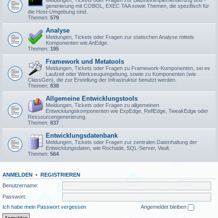
Meldungen, Tickets oder Fragen zur Bausteinimplementierung und -
generierung mit COBOL, EXEC TAA sowie Themen, die spezifisch für
die Host-Umgebung sind.
Themen:
579
Analyse
Meldungen, Tickets oder Fragen zur statischen Analyse mittels
Komponenten wie AnEdge.
Themen:
195
Framework und Metatools
Meldungen, Tickets oder Fragen zu Framework-Komponenten, sei es
Laufzeit oder Werkzeugumgebung, sowie zu Komponenten (wie
ClassGen), die zur Erstellung der Infrastruktur benutzt werden.
Themen:
838
Allgemeine Entwicklungstools
Meldungen, Tickets oder Fragen zu allgemeinen
Entwicklungskomponenten wie ExpEdge, ReflEdge, TweakEdge oder
Ressourcengenerierung.
Themen:
837
Entwicklungsdatenbank
Meldungen, Tickets oder Fragen zur zentralen Datenhaltung der
Entwicklungsdaten, wie Rochade, SQL-Server, Vault.
Themen:
564
ANMELDEN
•
REGISTRIEREN
Benutzername:
Passwort:
Ich habe mein Passwort vergessen
Angemeldet bleiben