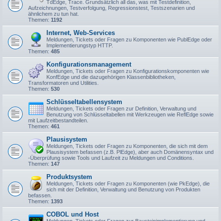
TdEdge, Trace. Grundsätzlich all das, was mit Testdefinition,
Aufzeichnungen, Testverfolgung, Regressionstest, Testszenarien und
ähnlichem zu tun hat.
Themen:
1192
Internet, Web-Services
Meldungen, Tickets oder Fragen zu Komponenten wie PublEdge oder
Implementierungstyp HTTP.
Themen:
485
Konfigurationsmanagement
Meldungen, Tickets oder Fragen zu Konfigurationskomponenten wie
KonfEdge und die dazugehörigen Klassenbibliotheken,
Transformatoren und Utilities.
Themen:
530
Schlüsseltabellensystem
Meldungen, Tickets oder Fragen zur Definition, Verwaltung und
Benutzung von Schlüsseltabellen mit Werkzeugen wie ReflEdge sowie
mit Laufzeitbestandteilen.
Themen:
461
Plausisystem
Meldungen, Tickets oder Fragen zu Komponenten, die sich mit dem
Plausisystem befassen (z.B. PlEdge), aber auch Domänensyntax und
-Überprüfung sowie Tools und Laufzeit zu Meldungen und Conditions.
Themen:
147
Produktsystem
Meldungen, Tickets oder Fragen zu Komponenten (wie PkEdge), die
sich mit der Definition, Verwaltung und Benutzung von Produkten
befassen.
Themen:
1393
COBOL und Host