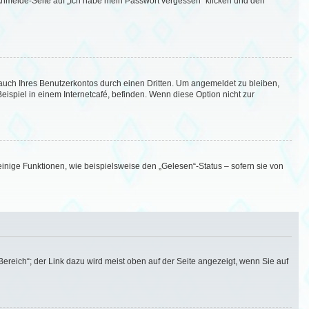
r Anmelde-Seite auf „Ich habe mein Passwort vergessen“ klicken und den
auch Ihres Benutzerkontos durch einen Dritten. Um angemeldet zu bleiben,
spiel in einem Internetcafé, befinden. Wenn diese Option nicht zur
inige Funktionen, wie beispielsweise den „Gelesen“-Status – sofern sie von
ereich“; der Link dazu wird meist oben auf der Seite angezeigt, wenn Sie auf