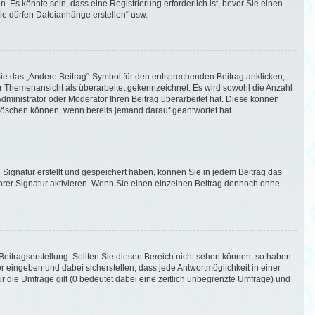
Es könnte sein, dass eine Registrierung erforderlich ist, bevor Sie einen
Sie dürfen Dateianhänge erstellen“ usw.
Sie das „Ändere Beitrag“-Symbol für den entsprechenden Beitrag anklicken;
 der Themenansicht als überarbeitet gekennzeichnet. Es wird sowohl die Anzahl
Administrator oder Moderator Ihren Beitrag überarbeitet hat. Diese können
ht löschen können, wenn bereits jemand darauf geantwortet hat.
Signatur erstellt und gespeichert haben, können Sie in jedem Beitrag das
rer Signatur aktivieren. Wenn Sie einen einzelnen Beitrag dennoch ohne
Beitragserstellung. Sollten Sie diesen Bereich nicht sehen können, so haben
r eingeben und dabei sicherstellen, dass jede Antwortmöglichkeit in einer
r die Umfrage gilt (0 bedeutet dabei eine zeitlich unbegrenzte Umfrage) und