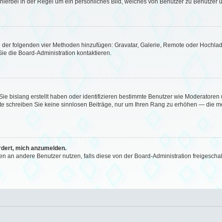
 hierbei in der Regel um ein persönliches Bild, welches von Benutzer zu Benutzer un
ine der folgenden vier Methoden hinzufügen: Gravatar, Galerie, Remote oder Hochl
e die Board-Administration kontaktieren.
Sie bislang erstellt haben oder identifizieren bestimmte Benutzer wie Moderator
Bitte schreiben Sie keine sinnlosen Beiträge, nur um Ihren Rang zu erhöhen — die 
ordert, mich anzumelden.
chten an andere Benutzer nutzen, falls diese von der Board-Administration freige