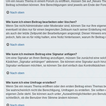
Um ein neues Thema in einem Forum zu eröffnen, müssen Sie auf „Neues Thema“ 
Beitrag schreiben können. Ihre Berechtigungen sind jeweils am Ende der Foren-
Nach oben
Wie kann ich einen Beitrag bearbeiten oder löschen?
Wenn Sie nicht Administrator oder Moderator sind, können Sie nur Ihre eigen
eventuell ist dies nur für einen begrenzten Zeitraum nach seiner Erstellung m
als auch der letzte Zeitpunkt der Bearbeitungen angezeigt. Dieser Hinweis er
jedoch, falls sie es für nötig halten, eine Notiz hinterlassen, warum Ihr Beit
Nach oben
Wie kann ich meinem Beitrag eine Signatur anfügen?
Um eine Signatur an Ihren Beitrag anzufügen, müssen Sie zunächst eine solch
Kästchen „Signatur anhängen“ aktivieren. Sie können eine Signatur auch hin
Signatur verfassen möchten, so können Sie dort einfach das Kontrollkästchen
Nach oben
Wie kann ich eine Umfrage erstellen?
Wenn Sie ein neues Thema eröffnen oder den ersten Beitrag eines Themas bear
Sie wahrscheinlich nicht die Berechtigung, Umfragen zu erstellen. Sie sollte
eigenen Zeile steht. Sie können auch unter „Auswahlmöglichkeiten pro Benutze
schließlich, ob die Benutzer ihre Stimme ändern können.
Nach oben