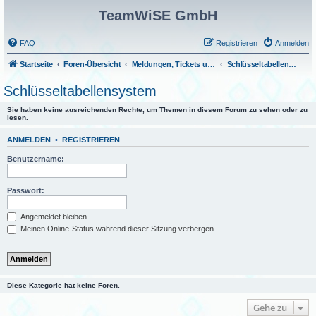
TeamWiSE GmbH
FAQ
Registrieren
Anmelden
Startseite
Foren-Übersicht
Meldungen, Tickets und Fragen
Schlüsseltabellensystem
Schlüsseltabellensystem
Sie haben keine ausreichenden Rechte, um Themen in diesem Forum zu sehen oder zu
lesen.
ANMELDEN
•
REGISTRIEREN
Benutzername:
Passwort:
Angemeldet bleiben
Meinen Online-Status während dieser Sitzung verbergen
Diese Kategorie hat keine Foren.
Gehe zu