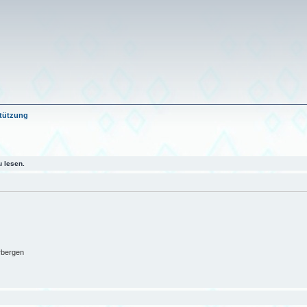
stützung
 lesen.
rbergen