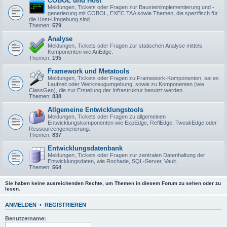
COBOL und Host
Meldungen, Tickets oder Fragen zur Bausteinimplementierung und -
generierung mit COBOL, EXEC TAA sowie Themen, die spezifisch für
die Host-Umgebung sind.
Themen:
579
Analyse
Meldungen, Tickets oder Fragen zur statischen Analyse mittels
Komponenten wie AnEdge.
Themen:
195
Framework und Metatools
Meldungen, Tickets oder Fragen zu Framework-Komponenten, sei es
Laufzeit oder Werkzeugumgebung, sowie zu Komponenten (wie
ClassGen), die zur Erstellung der Infrastruktur benutzt werden.
Themen:
838
Allgemeine Entwicklungstools
Meldungen, Tickets oder Fragen zu allgemeinen
Entwicklungskomponenten wie ExpEdge, ReflEdge, TweakEdge oder
Ressourcengenerierung.
Themen:
837
Entwicklungsdatenbank
Meldungen, Tickets oder Fragen zur zentralen Datenhaltung der
Entwicklungsdaten, wie Rochade, SQL-Server, Vault.
Themen:
564
Sie haben keine ausreichenden Rechte, um Themen in diesem Forum zu sehen oder zu
lesen.
ANMELDEN
•
REGISTRIEREN
Benutzername: