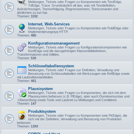
Meldungen, Tickets oder Fragen zu Komponenten wie TestEdge,
TdEdge, Trace. Grundsätzlich all das, was mit Testdefinition,
Aufzeichnungen, Testverfolgung, Regressionstest, Testszenarien und
ähnlichem zu tun hat.
Themen:
1192
Internet, Web-Services
Meldungen, Tickets oder Fragen zu Komponenten wie PublEdge oder
Implementierungstyp HTTP.
Themen:
485
Konfigurationsmanagement
Meldungen, Tickets oder Fragen zu Konfigurationskomponenten wie
KonfEdge und die dazugehörigen Klassenbibliotheken,
Transformatoren und Utilities.
Themen:
530
Schlüsseltabellensystem
Meldungen, Tickets oder Fragen zur Definition, Verwaltung und
Benutzung von Schlüsseltabellen mit Werkzeugen wie ReflEdge sowie
mit Laufzeitbestandteilen.
Themen:
461
Plausisystem
Meldungen, Tickets oder Fragen zu Komponenten, die sich mit dem
Plausisystem befassen (z.B. PlEdge), aber auch Domänensyntax und
-Überprüfung sowie Tools und Laufzeit zu Meldungen und Conditions.
Themen:
147
Produktsystem
Meldungen, Tickets oder Fragen zu Komponenten (wie PkEdge), die
sich mit der Definition, Verwaltung und Benutzung von Produkten
befassen.
Themen:
1393