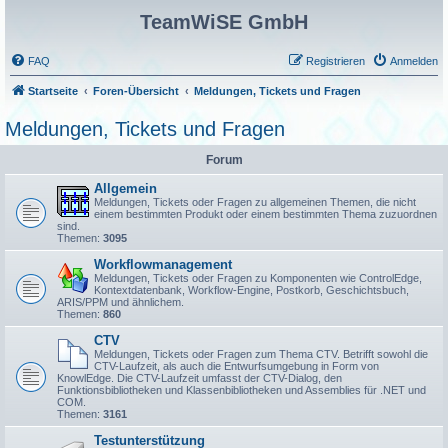
TeamWiSE GmbH
FAQ
Registrieren
Anmelden
Startseite
Foren-Übersicht
Meldungen, Tickets und Fragen
Meldungen, Tickets und Fragen
Forum
Allgemein
Meldungen, Tickets oder Fragen zu allgemeinen Themen, die nicht
einem bestimmten Produkt oder einem bestimmten Thema zuzuordnen
sind.
Themen:
3095
Workflowmanagement
Meldungen, Tickets oder Fragen zu Komponenten wie ControlEdge,
Kontextdatenbank, Workflow-Engine, Postkorb, Geschichtsbuch,
ARIS/PPM und ähnlichem.
Themen:
860
CTV
Meldungen, Tickets oder Fragen zum Thema CTV. Betrifft sowohl die
CTV-Laufzeit, als auch die Entwurfsumgebung in Form von
KnowlEdge. Die CTV-Laufzeit umfasst der CTV-Dialog, den
Funktionsbibliotheken und Klassenbibliotheken und Assemblies für .NET und
COM.
Themen:
3161
Testunterstützung