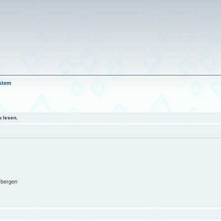
stem
 lesen.
rbergen