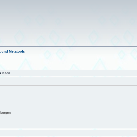
 und Metatools
 lesen.
rbergen