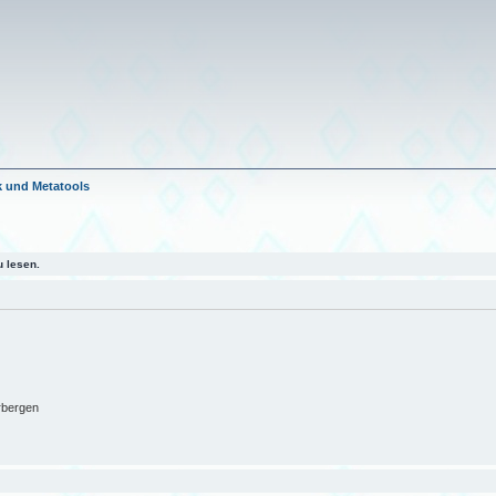
 und Metatools
 lesen.
rbergen