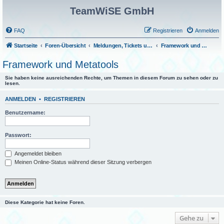
TeamWiSE GmbH
FAQ
Registrieren
Anmelden
Startseite
Foren-Übersicht
Meldungen, Tickets und Fragen
Framework und Metatools
Framework und Metatools
Sie haben keine ausreichenden Rechte, um Themen in diesem Forum zu sehen oder zu
lesen.
ANMELDEN
•
REGISTRIEREN
Benutzername:
Passwort:
Angemeldet bleiben
Meinen Online-Status während dieser Sitzung verbergen
Diese Kategorie hat keine Foren.
Gehe zu