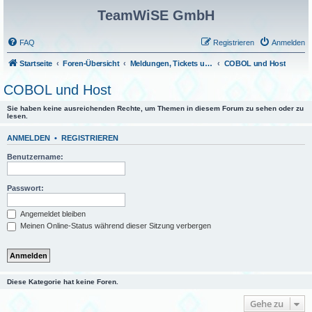
TeamWiSE GmbH
FAQ
Registrieren
Anmelden
Startseite
Foren-Übersicht
Meldungen, Tickets und Fragen
COBOL und Host
COBOL und Host
Sie haben keine ausreichenden Rechte, um Themen in diesem Forum zu sehen oder zu
lesen.
ANMELDEN
•
REGISTRIEREN
Benutzername:
Passwort:
Angemeldet bleiben
Meinen Online-Status während dieser Sitzung verbergen
Diese Kategorie hat keine Foren.
Gehe zu