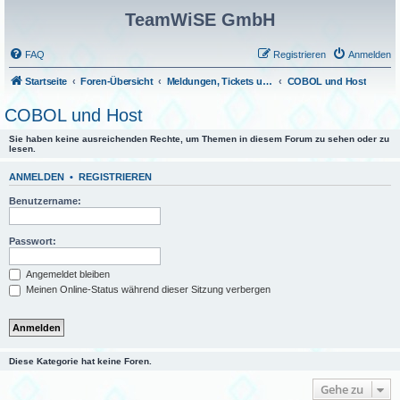
TeamWiSE GmbH
FAQ
Registrieren
Anmelden
Startseite
Foren-Übersicht
Meldungen, Tickets und Fragen
COBOL und Host
COBOL und Host
Sie haben keine ausreichenden Rechte, um Themen in diesem Forum zu sehen oder zu
lesen.
ANMELDEN
•
REGISTRIEREN
Benutzername:
Passwort:
Angemeldet bleiben
Meinen Online-Status während dieser Sitzung verbergen
Diese Kategorie hat keine Foren.
Gehe zu