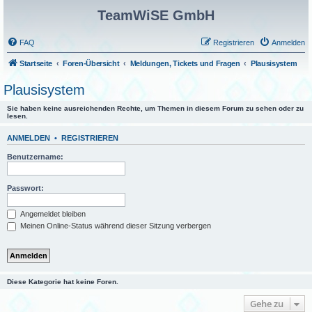
TeamWiSE GmbH
FAQ
Registrieren
Anmelden
Startseite
Foren-Übersicht
Meldungen, Tickets und Fragen
Plausisystem
Plausisystem
Sie haben keine ausreichenden Rechte, um Themen in diesem Forum zu sehen oder zu
lesen.
ANMELDEN
•
REGISTRIEREN
Benutzername:
Passwort:
Angemeldet bleiben
Meinen Online-Status während dieser Sitzung verbergen
Diese Kategorie hat keine Foren.
Gehe zu