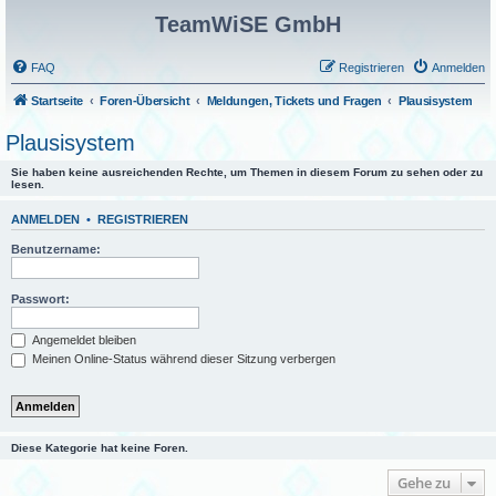
TeamWiSE GmbH
FAQ
Registrieren
Anmelden
Startseite
Foren-Übersicht
Meldungen, Tickets und Fragen
Plausisystem
Plausisystem
Sie haben keine ausreichenden Rechte, um Themen in diesem Forum zu sehen oder zu
lesen.
ANMELDEN
•
REGISTRIEREN
Benutzername:
Passwort:
Angemeldet bleiben
Meinen Online-Status während dieser Sitzung verbergen
Diese Kategorie hat keine Foren.
Gehe zu