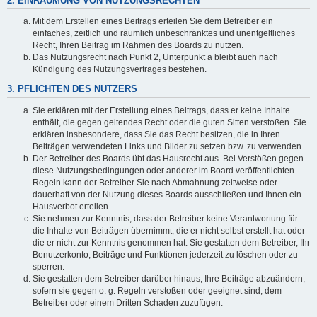
2. EINRÄUMUNG VON NUTZUNGSRECHTEN
Mit dem Erstellen eines Beitrags erteilen Sie dem Betreiber ein
einfaches, zeitlich und räumlich unbeschränktes und unentgeltliches
Recht, Ihren Beitrag im Rahmen des Boards zu nutzen.
Das Nutzungsrecht nach Punkt 2, Unterpunkt a bleibt auch nach
Kündigung des Nutzungsvertrages bestehen.
3. PFLICHTEN DES NUTZERS
Sie erklären mit der Erstellung eines Beitrags, dass er keine Inhalte
enthält, die gegen geltendes Recht oder die guten Sitten verstoßen. Sie
erklären insbesondere, dass Sie das Recht besitzen, die in Ihren
Beiträgen verwendeten Links und Bilder zu setzen bzw. zu verwenden.
Der Betreiber des Boards übt das Hausrecht aus. Bei Verstößen gegen
diese Nutzungsbedingungen oder anderer im Board veröffentlichten
Regeln kann der Betreiber Sie nach Abmahnung zeitweise oder
dauerhaft von der Nutzung dieses Boards ausschließen und Ihnen ein
Hausverbot erteilen.
Sie nehmen zur Kenntnis, dass der Betreiber keine Verantwortung für
die Inhalte von Beiträgen übernimmt, die er nicht selbst erstellt hat oder
die er nicht zur Kenntnis genommen hat. Sie gestatten dem Betreiber, Ihr
Benutzerkonto, Beiträge und Funktionen jederzeit zu löschen oder zu
sperren.
Sie gestatten dem Betreiber darüber hinaus, Ihre Beiträge abzuändern,
sofern sie gegen o. g. Regeln verstoßen oder geeignet sind, dem
Betreiber oder einem Dritten Schaden zuzufügen.