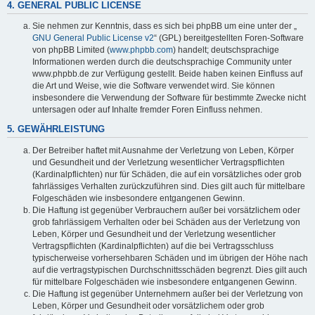
4. GENERAL PUBLIC LICENSE
Sie nehmen zur Kenntnis, dass es sich bei phpBB um eine unter der „
GNU General Public License v2
“ (GPL) bereitgestellten Foren-Software
von phpBB Limited (
www.phpbb.com
) handelt; deutschsprachige
Informationen werden durch die deutschsprachige Community unter
www.phpbb.de zur Verfügung gestellt. Beide haben keinen Einfluss auf
die Art und Weise, wie die Software verwendet wird. Sie können
insbesondere die Verwendung der Software für bestimmte Zwecke nicht
untersagen oder auf Inhalte fremder Foren Einfluss nehmen.
5. GEWÄHRLEISTUNG
Der Betreiber haftet mit Ausnahme der Verletzung von Leben, Körper
und Gesundheit und der Verletzung wesentlicher Vertragspflichten
(Kardinalpflichten) nur für Schäden, die auf ein vorsätzliches oder grob
fahrlässiges Verhalten zurückzuführen sind. Dies gilt auch für mittelbare
Folgeschäden wie insbesondere entgangenen Gewinn.
Die Haftung ist gegenüber Verbrauchern außer bei vorsätzlichem oder
grob fahrlässigem Verhalten oder bei Schäden aus der Verletzung von
Leben, Körper und Gesundheit und der Verletzung wesentlicher
Vertragspflichten (Kardinalpflichten) auf die bei Vertragsschluss
typischerweise vorhersehbaren Schäden und im übrigen der Höhe nach
auf die vertragstypischen Durchschnittsschäden begrenzt. Dies gilt auch
für mittelbare Folgeschäden wie insbesondere entgangenen Gewinn.
Die Haftung ist gegenüber Unternehmern außer bei der Verletzung von
Leben, Körper und Gesundheit oder vorsätzlichem oder grob