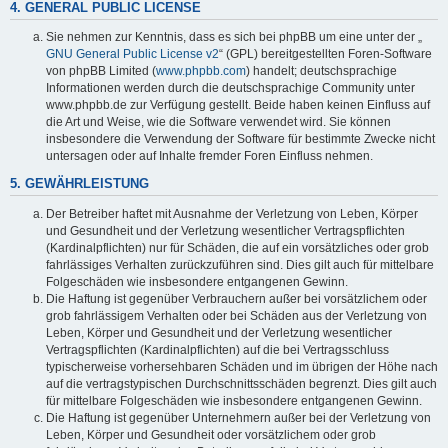
4. GENERAL PUBLIC LICENSE
Sie nehmen zur Kenntnis, dass es sich bei phpBB um eine unter der „
GNU General Public License v2
“ (GPL) bereitgestellten Foren-Software
von phpBB Limited (
www.phpbb.com
) handelt; deutschsprachige
Informationen werden durch die deutschsprachige Community unter
www.phpbb.de zur Verfügung gestellt. Beide haben keinen Einfluss auf
die Art und Weise, wie die Software verwendet wird. Sie können
insbesondere die Verwendung der Software für bestimmte Zwecke nicht
untersagen oder auf Inhalte fremder Foren Einfluss nehmen.
5. GEWÄHRLEISTUNG
Der Betreiber haftet mit Ausnahme der Verletzung von Leben, Körper
und Gesundheit und der Verletzung wesentlicher Vertragspflichten
(Kardinalpflichten) nur für Schäden, die auf ein vorsätzliches oder grob
fahrlässiges Verhalten zurückzuführen sind. Dies gilt auch für mittelbare
Folgeschäden wie insbesondere entgangenen Gewinn.
Die Haftung ist gegenüber Verbrauchern außer bei vorsätzlichem oder
grob fahrlässigem Verhalten oder bei Schäden aus der Verletzung von
Leben, Körper und Gesundheit und der Verletzung wesentlicher
Vertragspflichten (Kardinalpflichten) auf die bei Vertragsschluss
typischerweise vorhersehbaren Schäden und im übrigen der Höhe nach
auf die vertragstypischen Durchschnittsschäden begrenzt. Dies gilt auch
für mittelbare Folgeschäden wie insbesondere entgangenen Gewinn.
Die Haftung ist gegenüber Unternehmern außer bei der Verletzung von
Leben, Körper und Gesundheit oder vorsätzlichem oder grob