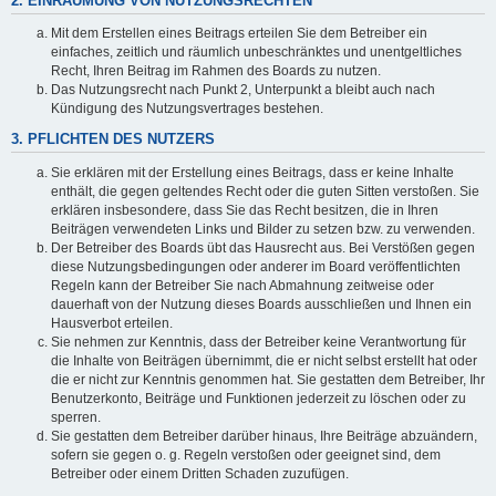
2. EINRÄUMUNG VON NUTZUNGSRECHTEN
Mit dem Erstellen eines Beitrags erteilen Sie dem Betreiber ein
einfaches, zeitlich und räumlich unbeschränktes und unentgeltliches
Recht, Ihren Beitrag im Rahmen des Boards zu nutzen.
Das Nutzungsrecht nach Punkt 2, Unterpunkt a bleibt auch nach
Kündigung des Nutzungsvertrages bestehen.
3. PFLICHTEN DES NUTZERS
Sie erklären mit der Erstellung eines Beitrags, dass er keine Inhalte
enthält, die gegen geltendes Recht oder die guten Sitten verstoßen. Sie
erklären insbesondere, dass Sie das Recht besitzen, die in Ihren
Beiträgen verwendeten Links und Bilder zu setzen bzw. zu verwenden.
Der Betreiber des Boards übt das Hausrecht aus. Bei Verstößen gegen
diese Nutzungsbedingungen oder anderer im Board veröffentlichten
Regeln kann der Betreiber Sie nach Abmahnung zeitweise oder
dauerhaft von der Nutzung dieses Boards ausschließen und Ihnen ein
Hausverbot erteilen.
Sie nehmen zur Kenntnis, dass der Betreiber keine Verantwortung für
die Inhalte von Beiträgen übernimmt, die er nicht selbst erstellt hat oder
die er nicht zur Kenntnis genommen hat. Sie gestatten dem Betreiber, Ihr
Benutzerkonto, Beiträge und Funktionen jederzeit zu löschen oder zu
sperren.
Sie gestatten dem Betreiber darüber hinaus, Ihre Beiträge abzuändern,
sofern sie gegen o. g. Regeln verstoßen oder geeignet sind, dem
Betreiber oder einem Dritten Schaden zuzufügen.