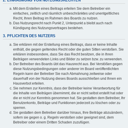
2. EINRÄUMUNG VON NUTZUNGSRECHTEN
Mit dem Erstellen eines Beitrags erteilen Sie dem Betreiber ein
einfaches, zeitlich und räumlich unbeschränktes und unentgeltliches
Recht, Ihren Beitrag im Rahmen des Boards zu nutzen.
Das Nutzungsrecht nach Punkt 2, Unterpunkt a bleibt auch nach
Kündigung des Nutzungsvertrages bestehen.
3. PFLICHTEN DES NUTZERS
Sie erklären mit der Erstellung eines Beitrags, dass er keine Inhalte
enthält, die gegen geltendes Recht oder die guten Sitten verstoßen. Sie
erklären insbesondere, dass Sie das Recht besitzen, die in Ihren
Beiträgen verwendeten Links und Bilder zu setzen bzw. zu verwenden.
Der Betreiber des Boards übt das Hausrecht aus. Bei Verstößen gegen
diese Nutzungsbedingungen oder anderer im Board veröffentlichten
Regeln kann der Betreiber Sie nach Abmahnung zeitweise oder
dauerhaft von der Nutzung dieses Boards ausschließen und Ihnen ein
Hausverbot erteilen.
Sie nehmen zur Kenntnis, dass der Betreiber keine Verantwortung für
die Inhalte von Beiträgen übernimmt, die er nicht selbst erstellt hat oder
die er nicht zur Kenntnis genommen hat. Sie gestatten dem Betreiber, Ihr
Benutzerkonto, Beiträge und Funktionen jederzeit zu löschen oder zu
sperren.
Sie gestatten dem Betreiber darüber hinaus, Ihre Beiträge abzuändern,
sofern sie gegen o. g. Regeln verstoßen oder geeignet sind, dem
Betreiber oder einem Dritten Schaden zuzufügen.