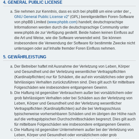
4. GENERAL PUBLIC LICENSE
Sie nehmen zur Kenntnis, dass es sich bei phpBB um eine unter der „
GNU General Public License v2
“ (GPL) bereitgestellten Foren-Software
von phpBB Limited (
www.phpbb.com
) handelt; deutschsprachige
Informationen werden durch die deutschsprachige Community unter
www.phpbb.de zur Verfügung gestellt. Beide haben keinen Einfluss auf
die Art und Weise, wie die Software verwendet wird. Sie können
insbesondere die Verwendung der Software für bestimmte Zwecke nicht
untersagen oder auf Inhalte fremder Foren Einfluss nehmen.
5. GEWÄHRLEISTUNG
Der Betreiber haftet mit Ausnahme der Verletzung von Leben, Körper
und Gesundheit und der Verletzung wesentlicher Vertragspflichten
(Kardinalpflichten) nur für Schäden, die auf ein vorsätzliches oder grob
fahrlässiges Verhalten zurückzuführen sind. Dies gilt auch für mittelbare
Folgeschäden wie insbesondere entgangenen Gewinn.
Die Haftung ist gegenüber Verbrauchern außer bei vorsätzlichem oder
grob fahrlässigem Verhalten oder bei Schäden aus der Verletzung von
Leben, Körper und Gesundheit und der Verletzung wesentlicher
Vertragspflichten (Kardinalpflichten) auf die bei Vertragsschluss
typischerweise vorhersehbaren Schäden und im übrigen der Höhe nach
auf die vertragstypischen Durchschnittsschäden begrenzt. Dies gilt auch
für mittelbare Folgeschäden wie insbesondere entgangenen Gewinn.
Die Haftung ist gegenüber Unternehmern außer bei der Verletzung von
Leben, Körper und Gesundheit oder vorsätzlichem oder grob