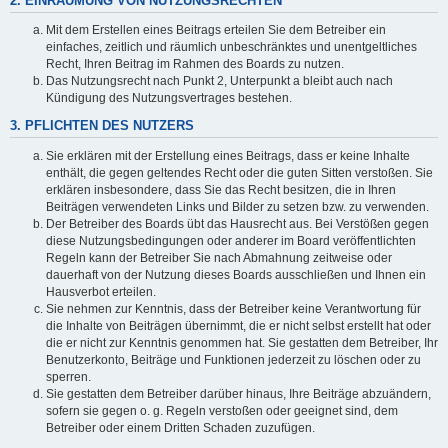
2. EINRÄUMUNG VON NUTZUNGSRECHTEN
Mit dem Erstellen eines Beitrags erteilen Sie dem Betreiber ein
einfaches, zeitlich und räumlich unbeschränktes und unentgeltliches
Recht, Ihren Beitrag im Rahmen des Boards zu nutzen.
Das Nutzungsrecht nach Punkt 2, Unterpunkt a bleibt auch nach
Kündigung des Nutzungsvertrages bestehen.
3. PFLICHTEN DES NUTZERS
Sie erklären mit der Erstellung eines Beitrags, dass er keine Inhalte
enthält, die gegen geltendes Recht oder die guten Sitten verstoßen. Sie
erklären insbesondere, dass Sie das Recht besitzen, die in Ihren
Beiträgen verwendeten Links und Bilder zu setzen bzw. zu verwenden.
Der Betreiber des Boards übt das Hausrecht aus. Bei Verstößen gegen
diese Nutzungsbedingungen oder anderer im Board veröffentlichten
Regeln kann der Betreiber Sie nach Abmahnung zeitweise oder
dauerhaft von der Nutzung dieses Boards ausschließen und Ihnen ein
Hausverbot erteilen.
Sie nehmen zur Kenntnis, dass der Betreiber keine Verantwortung für
die Inhalte von Beiträgen übernimmt, die er nicht selbst erstellt hat oder
die er nicht zur Kenntnis genommen hat. Sie gestatten dem Betreiber, Ihr
Benutzerkonto, Beiträge und Funktionen jederzeit zu löschen oder zu
sperren.
Sie gestatten dem Betreiber darüber hinaus, Ihre Beiträge abzuändern,
sofern sie gegen o. g. Regeln verstoßen oder geeignet sind, dem
Betreiber oder einem Dritten Schaden zuzufügen.