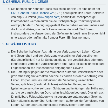
4. GENERAL PUBLIC LICENSE
Sie nehmen zur Kenntnis, dass es sich bei phpBB um eine unter der „
GNU General Public License v2
“ (GPL) bereitgestellten Foren-Software
von phpBB Limited (
www.phpbb.com
) handelt; deutschsprachige
Informationen werden durch die deutschsprachige Community unter
www.phpbb.de zur Verfügung gestellt. Beide haben keinen Einfluss auf
die Art und Weise, wie die Software verwendet wird. Sie können
insbesondere die Verwendung der Software für bestimmte Zwecke nicht
untersagen oder auf Inhalte fremder Foren Einfluss nehmen.
5. GEWÄHRLEISTUNG
Der Betreiber haftet mit Ausnahme der Verletzung von Leben, Körper
und Gesundheit und der Verletzung wesentlicher Vertragspflichten
(Kardinalpflichten) nur für Schäden, die auf ein vorsätzliches oder grob
fahrlässiges Verhalten zurückzuführen sind. Dies gilt auch für mittelbare
Folgeschäden wie insbesondere entgangenen Gewinn.
Die Haftung ist gegenüber Verbrauchern außer bei vorsätzlichem oder
grob fahrlässigem Verhalten oder bei Schäden aus der Verletzung von
Leben, Körper und Gesundheit und der Verletzung wesentlicher
Vertragspflichten (Kardinalpflichten) auf die bei Vertragsschluss
typischerweise vorhersehbaren Schäden und im übrigen der Höhe nach
auf die vertragstypischen Durchschnittsschäden begrenzt. Dies gilt auch
für mittelbare Folgeschäden wie insbesondere entgangenen Gewinn.
Die Haftung ist gegenüber Unternehmern außer bei der Verletzung von
Leben, Körper und Gesundheit oder vorsätzlichem oder grob