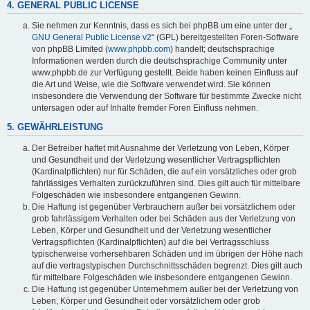
4. GENERAL PUBLIC LICENSE
Sie nehmen zur Kenntnis, dass es sich bei phpBB um eine unter der „
GNU General Public License v2
“ (GPL) bereitgestellten Foren-Software
von phpBB Limited (
www.phpbb.com
) handelt; deutschsprachige
Informationen werden durch die deutschsprachige Community unter
www.phpbb.de zur Verfügung gestellt. Beide haben keinen Einfluss auf
die Art und Weise, wie die Software verwendet wird. Sie können
insbesondere die Verwendung der Software für bestimmte Zwecke nicht
untersagen oder auf Inhalte fremder Foren Einfluss nehmen.
5. GEWÄHRLEISTUNG
Der Betreiber haftet mit Ausnahme der Verletzung von Leben, Körper
und Gesundheit und der Verletzung wesentlicher Vertragspflichten
(Kardinalpflichten) nur für Schäden, die auf ein vorsätzliches oder grob
fahrlässiges Verhalten zurückzuführen sind. Dies gilt auch für mittelbare
Folgeschäden wie insbesondere entgangenen Gewinn.
Die Haftung ist gegenüber Verbrauchern außer bei vorsätzlichem oder
grob fahrlässigem Verhalten oder bei Schäden aus der Verletzung von
Leben, Körper und Gesundheit und der Verletzung wesentlicher
Vertragspflichten (Kardinalpflichten) auf die bei Vertragsschluss
typischerweise vorhersehbaren Schäden und im übrigen der Höhe nach
auf die vertragstypischen Durchschnittsschäden begrenzt. Dies gilt auch
für mittelbare Folgeschäden wie insbesondere entgangenen Gewinn.
Die Haftung ist gegenüber Unternehmern außer bei der Verletzung von
Leben, Körper und Gesundheit oder vorsätzlichem oder grob