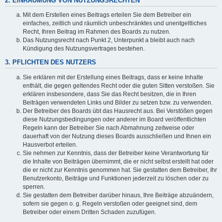
2. EINRÄUMUNG VON NUTZUNGSRECHTEN
Mit dem Erstellen eines Beitrags erteilen Sie dem Betreiber ein
einfaches, zeitlich und räumlich unbeschränktes und unentgeltliches
Recht, Ihren Beitrag im Rahmen des Boards zu nutzen.
Das Nutzungsrecht nach Punkt 2, Unterpunkt a bleibt auch nach
Kündigung des Nutzungsvertrages bestehen.
3. PFLICHTEN DES NUTZERS
Sie erklären mit der Erstellung eines Beitrags, dass er keine Inhalte
enthält, die gegen geltendes Recht oder die guten Sitten verstoßen. Sie
erklären insbesondere, dass Sie das Recht besitzen, die in Ihren
Beiträgen verwendeten Links und Bilder zu setzen bzw. zu verwenden.
Der Betreiber des Boards übt das Hausrecht aus. Bei Verstößen gegen
diese Nutzungsbedingungen oder anderer im Board veröffentlichten
Regeln kann der Betreiber Sie nach Abmahnung zeitweise oder
dauerhaft von der Nutzung dieses Boards ausschließen und Ihnen ein
Hausverbot erteilen.
Sie nehmen zur Kenntnis, dass der Betreiber keine Verantwortung für
die Inhalte von Beiträgen übernimmt, die er nicht selbst erstellt hat oder
die er nicht zur Kenntnis genommen hat. Sie gestatten dem Betreiber, Ihr
Benutzerkonto, Beiträge und Funktionen jederzeit zu löschen oder zu
sperren.
Sie gestatten dem Betreiber darüber hinaus, Ihre Beiträge abzuändern,
sofern sie gegen o. g. Regeln verstoßen oder geeignet sind, dem
Betreiber oder einem Dritten Schaden zuzufügen.