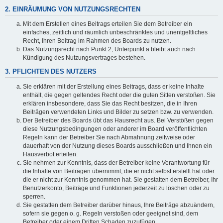
2. EINRÄUMUNG VON NUTZUNGSRECHTEN
Mit dem Erstellen eines Beitrags erteilen Sie dem Betreiber ein
einfaches, zeitlich und räumlich unbeschränktes und unentgeltliches
Recht, Ihren Beitrag im Rahmen des Boards zu nutzen.
Das Nutzungsrecht nach Punkt 2, Unterpunkt a bleibt auch nach
Kündigung des Nutzungsvertrages bestehen.
3. PFLICHTEN DES NUTZERS
Sie erklären mit der Erstellung eines Beitrags, dass er keine Inhalte
enthält, die gegen geltendes Recht oder die guten Sitten verstoßen. Sie
erklären insbesondere, dass Sie das Recht besitzen, die in Ihren
Beiträgen verwendeten Links und Bilder zu setzen bzw. zu verwenden.
Der Betreiber des Boards übt das Hausrecht aus. Bei Verstößen gegen
diese Nutzungsbedingungen oder anderer im Board veröffentlichten
Regeln kann der Betreiber Sie nach Abmahnung zeitweise oder
dauerhaft von der Nutzung dieses Boards ausschließen und Ihnen ein
Hausverbot erteilen.
Sie nehmen zur Kenntnis, dass der Betreiber keine Verantwortung für
die Inhalte von Beiträgen übernimmt, die er nicht selbst erstellt hat oder
die er nicht zur Kenntnis genommen hat. Sie gestatten dem Betreiber, Ihr
Benutzerkonto, Beiträge und Funktionen jederzeit zu löschen oder zu
sperren.
Sie gestatten dem Betreiber darüber hinaus, Ihre Beiträge abzuändern,
sofern sie gegen o. g. Regeln verstoßen oder geeignet sind, dem
Betreiber oder einem Dritten Schaden zuzufügen.