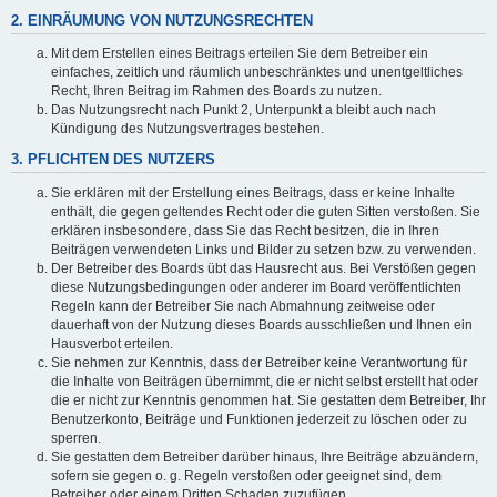
2. EINRÄUMUNG VON NUTZUNGSRECHTEN
Mit dem Erstellen eines Beitrags erteilen Sie dem Betreiber ein
einfaches, zeitlich und räumlich unbeschränktes und unentgeltliches
Recht, Ihren Beitrag im Rahmen des Boards zu nutzen.
Das Nutzungsrecht nach Punkt 2, Unterpunkt a bleibt auch nach
Kündigung des Nutzungsvertrages bestehen.
3. PFLICHTEN DES NUTZERS
Sie erklären mit der Erstellung eines Beitrags, dass er keine Inhalte
enthält, die gegen geltendes Recht oder die guten Sitten verstoßen. Sie
erklären insbesondere, dass Sie das Recht besitzen, die in Ihren
Beiträgen verwendeten Links und Bilder zu setzen bzw. zu verwenden.
Der Betreiber des Boards übt das Hausrecht aus. Bei Verstößen gegen
diese Nutzungsbedingungen oder anderer im Board veröffentlichten
Regeln kann der Betreiber Sie nach Abmahnung zeitweise oder
dauerhaft von der Nutzung dieses Boards ausschließen und Ihnen ein
Hausverbot erteilen.
Sie nehmen zur Kenntnis, dass der Betreiber keine Verantwortung für
die Inhalte von Beiträgen übernimmt, die er nicht selbst erstellt hat oder
die er nicht zur Kenntnis genommen hat. Sie gestatten dem Betreiber, Ihr
Benutzerkonto, Beiträge und Funktionen jederzeit zu löschen oder zu
sperren.
Sie gestatten dem Betreiber darüber hinaus, Ihre Beiträge abzuändern,
sofern sie gegen o. g. Regeln verstoßen oder geeignet sind, dem
Betreiber oder einem Dritten Schaden zuzufügen.