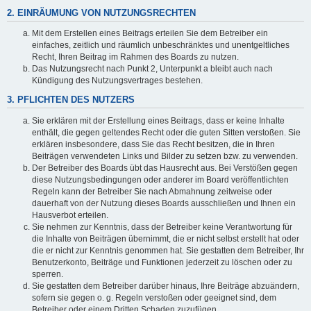
2. EINRÄUMUNG VON NUTZUNGSRECHTEN
Mit dem Erstellen eines Beitrags erteilen Sie dem Betreiber ein
einfaches, zeitlich und räumlich unbeschränktes und unentgeltliches
Recht, Ihren Beitrag im Rahmen des Boards zu nutzen.
Das Nutzungsrecht nach Punkt 2, Unterpunkt a bleibt auch nach
Kündigung des Nutzungsvertrages bestehen.
3. PFLICHTEN DES NUTZERS
Sie erklären mit der Erstellung eines Beitrags, dass er keine Inhalte
enthält, die gegen geltendes Recht oder die guten Sitten verstoßen. Sie
erklären insbesondere, dass Sie das Recht besitzen, die in Ihren
Beiträgen verwendeten Links und Bilder zu setzen bzw. zu verwenden.
Der Betreiber des Boards übt das Hausrecht aus. Bei Verstößen gegen
diese Nutzungsbedingungen oder anderer im Board veröffentlichten
Regeln kann der Betreiber Sie nach Abmahnung zeitweise oder
dauerhaft von der Nutzung dieses Boards ausschließen und Ihnen ein
Hausverbot erteilen.
Sie nehmen zur Kenntnis, dass der Betreiber keine Verantwortung für
die Inhalte von Beiträgen übernimmt, die er nicht selbst erstellt hat oder
die er nicht zur Kenntnis genommen hat. Sie gestatten dem Betreiber, Ihr
Benutzerkonto, Beiträge und Funktionen jederzeit zu löschen oder zu
sperren.
Sie gestatten dem Betreiber darüber hinaus, Ihre Beiträge abzuändern,
sofern sie gegen o. g. Regeln verstoßen oder geeignet sind, dem
Betreiber oder einem Dritten Schaden zuzufügen.