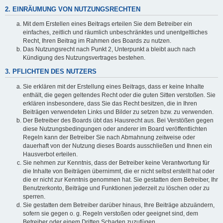
2. EINRÄUMUNG VON NUTZUNGSRECHTEN
Mit dem Erstellen eines Beitrags erteilen Sie dem Betreiber ein
einfaches, zeitlich und räumlich unbeschränktes und unentgeltliches
Recht, Ihren Beitrag im Rahmen des Boards zu nutzen.
Das Nutzungsrecht nach Punkt 2, Unterpunkt a bleibt auch nach
Kündigung des Nutzungsvertrages bestehen.
3. PFLICHTEN DES NUTZERS
Sie erklären mit der Erstellung eines Beitrags, dass er keine Inhalte
enthält, die gegen geltendes Recht oder die guten Sitten verstoßen. Sie
erklären insbesondere, dass Sie das Recht besitzen, die in Ihren
Beiträgen verwendeten Links und Bilder zu setzen bzw. zu verwenden.
Der Betreiber des Boards übt das Hausrecht aus. Bei Verstößen gegen
diese Nutzungsbedingungen oder anderer im Board veröffentlichten
Regeln kann der Betreiber Sie nach Abmahnung zeitweise oder
dauerhaft von der Nutzung dieses Boards ausschließen und Ihnen ein
Hausverbot erteilen.
Sie nehmen zur Kenntnis, dass der Betreiber keine Verantwortung für
die Inhalte von Beiträgen übernimmt, die er nicht selbst erstellt hat oder
die er nicht zur Kenntnis genommen hat. Sie gestatten dem Betreiber, Ihr
Benutzerkonto, Beiträge und Funktionen jederzeit zu löschen oder zu
sperren.
Sie gestatten dem Betreiber darüber hinaus, Ihre Beiträge abzuändern,
sofern sie gegen o. g. Regeln verstoßen oder geeignet sind, dem
Betreiber oder einem Dritten Schaden zuzufügen.