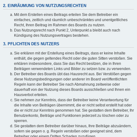
2. EINRÄUMUNG VON NUTZUNGSRECHTEN
Mit dem Erstellen eines Beitrags erteilen Sie dem Betreiber ein
einfaches, zeitlich und räumlich unbeschränktes und unentgeltliches
Recht, Ihren Beitrag im Rahmen des Boards zu nutzen.
Das Nutzungsrecht nach Punkt 2, Unterpunkt a bleibt auch nach
Kündigung des Nutzungsvertrages bestehen.
3. PFLICHTEN DES NUTZERS
Sie erklären mit der Erstellung eines Beitrags, dass er keine Inhalte
enthält, die gegen geltendes Recht oder die guten Sitten verstoßen. Sie
erklären insbesondere, dass Sie das Recht besitzen, die in Ihren
Beiträgen verwendeten Links und Bilder zu setzen bzw. zu verwenden.
Der Betreiber des Boards übt das Hausrecht aus. Bei Verstößen gegen
diese Nutzungsbedingungen oder anderer im Board veröffentlichten
Regeln kann der Betreiber Sie nach Abmahnung zeitweise oder
dauerhaft von der Nutzung dieses Boards ausschließen und Ihnen ein
Hausverbot erteilen.
Sie nehmen zur Kenntnis, dass der Betreiber keine Verantwortung für
die Inhalte von Beiträgen übernimmt, die er nicht selbst erstellt hat oder
die er nicht zur Kenntnis genommen hat. Sie gestatten dem Betreiber, Ihr
Benutzerkonto, Beiträge und Funktionen jederzeit zu löschen oder zu
sperren.
Sie gestatten dem Betreiber darüber hinaus, Ihre Beiträge abzuändern,
sofern sie gegen o. g. Regeln verstoßen oder geeignet sind, dem
Betreiber oder einem Dritten Schaden zuzufügen.