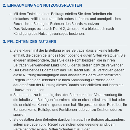
2. EINRÄUMUNG VON NUTZUNGSRECHTEN
Mit dem Erstellen eines Beitrags erteilen Sie dem Betreiber ein
einfaches, zeitlich und räumlich unbeschränktes und unentgeltliches
Recht, Ihren Beitrag im Rahmen des Boards zu nutzen.
Das Nutzungsrecht nach Punkt 2, Unterpunkt a bleibt auch nach
Kündigung des Nutzungsvertrages bestehen.
3. PFLICHTEN DES NUTZERS
Sie erklären mit der Erstellung eines Beitrags, dass er keine Inhalte
enthält, die gegen geltendes Recht oder die guten Sitten verstoßen. Sie
erklären insbesondere, dass Sie das Recht besitzen, die in Ihren
Beiträgen verwendeten Links und Bilder zu setzen bzw. zu verwenden.
Der Betreiber des Boards übt das Hausrecht aus. Bei Verstößen gegen
diese Nutzungsbedingungen oder anderer im Board veröffentlichten
Regeln kann der Betreiber Sie nach Abmahnung zeitweise oder
dauerhaft von der Nutzung dieses Boards ausschließen und Ihnen ein
Hausverbot erteilen.
Sie nehmen zur Kenntnis, dass der Betreiber keine Verantwortung für
die Inhalte von Beiträgen übernimmt, die er nicht selbst erstellt hat oder
die er nicht zur Kenntnis genommen hat. Sie gestatten dem Betreiber, Ihr
Benutzerkonto, Beiträge und Funktionen jederzeit zu löschen oder zu
sperren.
Sie gestatten dem Betreiber darüber hinaus, Ihre Beiträge abzuändern,
sofern sie gegen o. g. Regeln verstoßen oder geeignet sind, dem
Betreiber oder einem Dritten Schaden zuzufügen.