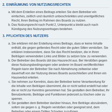
2. EINRÄUMUNG VON NUTZUNGSRECHTEN
Mit dem Erstellen eines Beitrags erteilen Sie dem Betreiber ein
einfaches, zeitlich und räumlich unbeschränktes und unentgeltliches
Recht, Ihren Beitrag im Rahmen des Boards zu nutzen.
Das Nutzungsrecht nach Punkt 2, Unterpunkt a bleibt auch nach
Kündigung des Nutzungsvertrages bestehen.
3. PFLICHTEN DES NUTZERS
Sie erklären mit der Erstellung eines Beitrags, dass er keine Inhalte
enthält, die gegen geltendes Recht oder die guten Sitten verstoßen. Sie
erklären insbesondere, dass Sie das Recht besitzen, die in Ihren
Beiträgen verwendeten Links und Bilder zu setzen bzw. zu verwenden.
Der Betreiber des Boards übt das Hausrecht aus. Bei Verstößen gegen
diese Nutzungsbedingungen oder anderer im Board veröffentlichten
Regeln kann der Betreiber Sie nach Abmahnung zeitweise oder
dauerhaft von der Nutzung dieses Boards ausschließen und Ihnen ein
Hausverbot erteilen.
Sie nehmen zur Kenntnis, dass der Betreiber keine Verantwortung für
die Inhalte von Beiträgen übernimmt, die er nicht selbst erstellt hat oder
die er nicht zur Kenntnis genommen hat. Sie gestatten dem Betreiber, Ihr
Benutzerkonto, Beiträge und Funktionen jederzeit zu löschen oder zu
sperren.
Sie gestatten dem Betreiber darüber hinaus, Ihre Beiträge abzuändern,
sofern sie gegen o. g. Regeln verstoßen oder geeignet sind, dem
Betreiber oder einem Dritten Schaden zuzufügen.