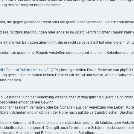
igung des Nutzungsvertrages bestehen.
nthält, die gegen geltendes Recht oder die guten Sitten verstoßen. Sie erklären in
 diese Nutzungsbedingungen oder anderer im Board veröffentlichten Regeln kann 
 Inhalte von Beiträgen übernimmt, die er nicht selbst erstellt hat oder die er nich
 sofern sie gegen o. g. Regeln verstoßen oder geeignet sind, dem Betreiber oder 
NU General Public License v2
“ (GPL) bereitgestellten Foren-Software von phpBB L
g gestellt. Beide haben keinen Einfluss auf die Art und Weise, wie die Software
fluss nehmen.
 Gesundheit und der Verletzung wesentlicher Vertragspflichten (Kardinalpflichten) 
insbesondere entgangenen Gewinn.
grob fahrlässigem Verhalten oder bei Schäden aus der Verletzung von Leben, Körp
sehbaren Schäden und im übrigen der Höhe nach auf die vertragstypischen Durchsch
Leben, Körper und Gesundheit oder vorsätzlichem oder grob fahrlässigem Verhalte
hschnittsschäden begrenzt. Dies gilt auch für mittelbare Schäden, insbesondere
ten der Mitarbeiter und Erfüllungsgehilfen des Betreibers.