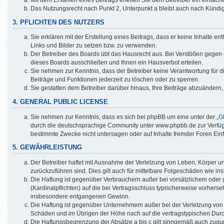
Das Nutzungsrecht nach Punkt 2, Unterpunkt a bleibt auch nach Künd
3. PFLICHTEN DES NUTZERS
Sie erklären mit der Erstellung eines Beitrags, dass er keine Inhalte e
Links und Bilder zu setzen bzw. zu verwenden.
Der Betreiber des Boards übt das Hausrecht aus. Bei Verstößen gegen
dieses Boards ausschließen und Ihnen ein Hausverbot erteilen.
Sie nehmen zur Kenntnis, dass der Betreiber keine Verantwortung für die
Beiträge und Funktionen jederzeit zu löschen oder zu sperren.
Sie gestatten dem Betreiber darüber hinaus, Ihre Beiträge abzuändern,
4. GENERAL PUBLIC LICENSE
Sie nehmen zur Kenntnis, dass es sich bei phpBB um eine unter der „
G
durch die deutschsprachige Community unter www.phpbb.de zur Verfügun
bestimmte Zwecke nicht untersagen oder auf Inhalte fremder Foren Ein
5. GEWÄHRLEISTUNG
Der Betreiber haftet mit Ausnahme der Verletzung von Leben, Körper und
zurückzuführen sind. Dies gilt auch für mittelbare Folgeschäden wie 
Die Haftung ist gegenüber Verbrauchern außer bei vorsätzlichem oder 
(Kardinalpflichten) auf die bei Vertragsschluss typischerweise vorher
insbesondere entgangenen Gewinn.
Die Haftung ist gegenüber Unternehmern außer bei der Verletzung von 
Schäden und im Übrigen der Höhe nach auf die vertragstypischen Durc
Die Haftungsbegrenzung der Absätze a bis c gilt sinngemäß auch zuguns