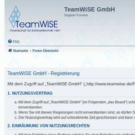
TeamWiSE GmbH
Support Forums
FAQ
Startseite
Foren-Übersicht
TeamWiSE GmbH - Registrierung
Mit dem Zugriff auf „TeamWiSE GmbH“ („http://www.teamwise.de/F
1. NUTZUNGSVERTRAG
Mit dem Zugriff auf „TeamWiSE GmbH“ (im Folgenden „das Board“) schl
einverstanden.
Wenn Sie mit diesen Regelungen nicht einverstanden sind, so dürfen Sie
Der Nutzungsvertrag wird auf unbestimmte Zeit geschlossen und kann v
2. EINRÄUMUNG VON NUTZUNGSRECHTEN
Mit dem Erstellen eines Beitrags erteilen Sie dem Betreiber ein einfac