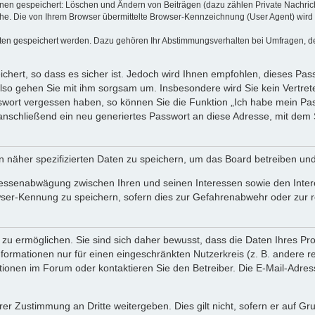
ionen gespeichert: Löschen und Ändern von Beiträgen (dazu zählen Private Nachri
e. Die von Ihrem Browser übermittelte Browser-Kennzeichnung (User Agent) wird nu
aten gespeichert werden. Dazu gehören Ihr Abstimmungsverhalten bei Umfragen, der
chert, so dass es sicher ist. Jedoch wird Ihnen empfohlen, dieses Pas
also gehen Sie mit ihm sorgsam um. Insbesondere wird Sie kein Vertrete
sswort vergessen haben, so können Sie die Funktion „Ich habe mein P
nschließend ein neu generiertes Passwort an diese Adresse, mit dem 
n näher spezifizierten Daten zu speichern, um das Board betreiben un
eressenabwägung zwischen Ihren und seinen Interessen sowie den Inter
wser-Kennung zu speichern, sofern dies zur Gefahrenabwehr oder zur re
u ermöglichen. Sie sind sich daher bewusst, dass die Daten Ihres Profi
formationen nur für einen eingeschränkten Nutzerkreis (z. B. andere re
nen im Forum oder kontaktieren Sie den Betreiber. Die E-Mail-Adresse 
rer Zustimmung an Dritte weitergeben. Dies gilt nicht, sofern er auf G