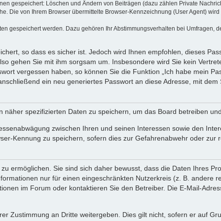
ionen gespeichert: Löschen und Ändern von Beiträgen (dazu zählen Private Nachri
e. Die von Ihrem Browser übermittelte Browser-Kennzeichnung (User Agent) wird nu
aten gespeichert werden. Dazu gehören Ihr Abstimmungsverhalten bei Umfragen, der
chert, so dass es sicher ist. Jedoch wird Ihnen empfohlen, dieses Pas
also gehen Sie mit ihm sorgsam um. Insbesondere wird Sie kein Vertrete
sswort vergessen haben, so können Sie die Funktion „Ich habe mein P
nschließend ein neu generiertes Passwort an diese Adresse, mit dem 
n näher spezifizierten Daten zu speichern, um das Board betreiben un
eressenabwägung zwischen Ihren und seinen Interessen sowie den Inter
wser-Kennung zu speichern, sofern dies zur Gefahrenabwehr oder zur re
u ermöglichen. Sie sind sich daher bewusst, dass die Daten Ihres Profi
formationen nur für einen eingeschränkten Nutzerkreis (z. B. andere re
nen im Forum oder kontaktieren Sie den Betreiber. Die E-Mail-Adresse 
rer Zustimmung an Dritte weitergeben. Dies gilt nicht, sofern er auf G