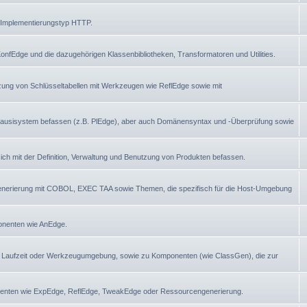
 Implementierungstyp HTTP.
nfEdge und die dazugehörigen Klassenbibliotheken, Transformatoren und Utilities.
tzung von Schlüsseltabellen mit Werkzeugen wie ReflEdge sowie mit
Plausisystem befassen (z.B. PlEdge), aber auch Domänensyntax und -Überprüfung sowie
ch mit der Definition, Verwaltung und Benutzung von Produkten befassen.
generierung mit COBOL, EXEC TAA sowie Themen, die spezifisch für die Host-Umgebung
ponenten wie AnEdge.
 Laufzeit oder Werkzeugumgebung, sowie zu Komponenten (wie ClassGen), die zur
nenten wie ExpEdge, ReflEdge, TweakEdge oder Ressourcengenerierung.