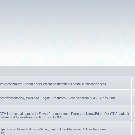
einem bestimmten Produkt oder einem bestimmten Thema zuzuordnen sind.
ontextdatenbank, Workflow-Engine, Postkorb, Geschichtsbuch, ARIS/PPM und
 CTV-Laufzeit, als auch die Entwurfsumgebung in Form von KnowlEdge. Die CTV-Laufzeit
otheken und Assemblies für .NET und COM.
 Trace. Grundsätzlich all das, was mit Testdefinition, Aufzeichnungen,
 hat.