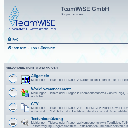
TeamWiSE GmbH
Support Forums
FAQ
Startseite
Foren-Übersicht
MELDUNGEN, TICKETS UND FRAGEN
Allgemein
Meldungen, Tickets oder Fragen zu allgemeinen Themen, die nicht 
Workflowmanagement
Meldungen, Tickets oder Fragen zu Komponenten wie ControlEdge, K
ähnlichem.
CTV
Meldungen, Tickets oder Fragen zum Thema CTV. Betrifft sowohl die
umfasst der CTV-Dialog, den Funktionsbibliotheken und Klassenbibli
Testunterstützung
Meldungen, Tickets oder Fragen zu Komponenten wie TestEdge, TdEdge,
Testverfolgung, Regressionstest, Testszenarien und ähnlichem zu tun