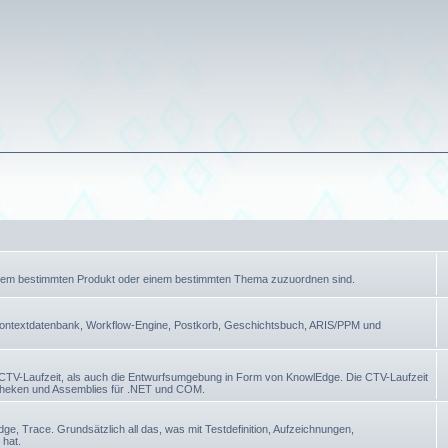
einem bestimmten Produkt oder einem bestimmten Thema zuzuordnen sind.
ontextdatenbank, Workflow-Engine, Postkorb, Geschichtsbuch, ARIS/PPM und
 CTV-Laufzeit, als auch die Entwurfsumgebung in Form von KnowlEdge. Die CTV-Laufzeit
otheken und Assemblies für .NET und COM.
 Trace. Grundsätzlich all das, was mit Testdefinition, Aufzeichnungen,
 hat.