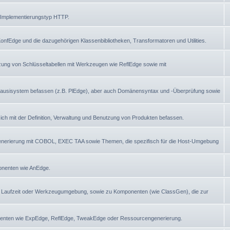
 Implementierungstyp HTTP.
nfEdge und die dazugehörigen Klassenbibliotheken, Transformatoren und Utilities.
tzung von Schlüsseltabellen mit Werkzeugen wie ReflEdge sowie mit
Plausisystem befassen (z.B. PlEdge), aber auch Domänensyntax und -Überprüfung sowie
ch mit der Definition, Verwaltung und Benutzung von Produkten befassen.
generierung mit COBOL, EXEC TAA sowie Themen, die spezifisch für die Host-Umgebung
ponenten wie AnEdge.
 Laufzeit oder Werkzeugumgebung, sowie zu Komponenten (wie ClassGen), die zur
nenten wie ExpEdge, ReflEdge, TweakEdge oder Ressourcengenerierung.