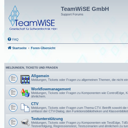
TeamWiSE GmbH
Support Forums
FAQ
Startseite
Foren-Übersicht
MELDUNGEN, TICKETS UND FRAGEN
Allgemein
Meldungen, Tickets oder Fragen zu allgemeinen Themen, die nicht 
Workflowmanagement
Meldungen, Tickets oder Fragen zu Komponenten wie ControlEdge, K
ähnlichem.
CTV
Meldungen, Tickets oder Fragen zum Thema CTV. Betrifft sowohl die
umfasst der CTV-Dialog, den Funktionsbibliotheken und Klassenbibli
Testunterstützung
Meldungen, Tickets oder Fragen zu Komponenten wie TestEdge, TdEdge,
Testverfolgung, Regressionstest, Testszenarien und ähnlichem zu tun