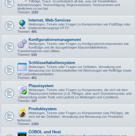
TdEdge, Trace. Grundsätzlich all das, was mit Testdefinition,
Aufzeichnungen, Testverfolgung, Regressionstest, Testszenarien und
ähnlichem zu tun hat.
Themen:
1192
Internet, Web-Services
Meldungen, Tickets oder Fragen zu Komponenten wie PublEdge oder
Implementierungstyp HTTP.
Themen:
485
Konfigurationsmanagement
Meldungen, Tickets oder Fragen zu Konfigurationskomponenten wie
KonfEdge und die dazugehörigen Klassenbibliotheken,
Transformatoren und Utilities.
Themen:
530
Schlüsseltabellensystem
Meldungen, Tickets oder Fragen zur Definition, Verwaltung und
Benutzung von Schlüsseltabellen mit Werkzeugen wie ReflEdge sowie
mit Laufzeitbestandteilen.
Themen:
461
Plausisystem
Meldungen, Tickets oder Fragen zu Komponenten, die sich mit dem
Plausisystem befassen (z.B. PlEdge), aber auch Domänensyntax und
-Überprüfung sowie Tools und Laufzeit zu Meldungen und Conditions.
Themen:
147
Produktsystem
Meldungen, Tickets oder Fragen zu Komponenten (wie PkEdge), die
sich mit der Definition, Verwaltung und Benutzung von Produkten
befassen.
Themen:
1393
COBOL und Host