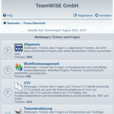
TeamWiSE GmbH
FAQ
Registrieren
Anmelden
Startseite
Foren-Übersicht
Aktuelle Zeit: Donnerstag 6. August 2026, 19:07
Meldungen, Tickets und Fragen
Allgemein
Meldungen, Tickets oder Fragen zu allgemeinen Themen, die nicht
einem bestimmten Produkt oder einem bestimmten Thema zuzuordnen
sind.
Themen:
3095
Workflowmanagement
Meldungen, Tickets oder Fragen zu Komponenten wie ControlEdge,
Kontextdatenbank, Workflow-Engine, Postkorb, Geschichtsbuch,
ARIS/PPM und ähnlichem.
Themen:
860
CTV
Meldungen, Tickets oder Fragen zum Thema CTV. Betrifft sowohl die
CTV-Laufzeit, als auch die Entwurfsumgebung in Form von
KnowlEdge. Die CTV-Laufzeit umfasst der CTV-Dialog, den
Funktionsbibliotheken und Klassenbibliotheken und Assemblies für .NET und
COM.
Themen:
3161
Testunterstützung
Meldungen, Tickets oder Fragen zu Komponenten wie TestEdge,