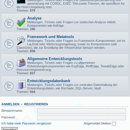
Meldungen, Tickets oder Fragen zur Bausteinimplementierung und -
generierung mit COBOL, EXEC TAA sowie Themen, die spezifisch für
die Host-Umgebung sind.
Themen:
579
Analyse
Meldungen, Tickets oder Fragen zur statischen Analyse mittels
Komponenten wie AnEdge.
Themen:
195
Framework und Metatools
Meldungen, Tickets oder Fragen zu Framework-Komponenten, sei es
Laufzeit oder Werkzeugumgebung, sowie zu Komponenten (wie
ClassGen), die zur Erstellung der Infrastruktur benutzt werden.
Themen:
838
Allgemeine Entwicklungstools
Meldungen, Tickets oder Fragen zu allgemeinen
Entwicklungskomponenten wie ExpEdge, ReflEdge, TweakEdge oder
Ressourcengenerierung.
Themen:
837
Entwicklungsdatenbank
Meldungen, Tickets oder Fragen zur zentralen Datenhaltung der
Entwicklungsdaten, wie Rochade, SQL-Server, Vault.
Themen:
564
ANMELDEN
•
REGISTRIEREN
Benutzername:
Passwort:
Ich habe mein Passwort vergessen
Angemeldet bleiben