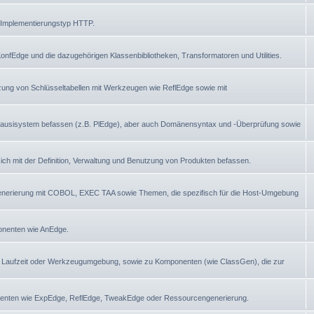
 Implementierungstyp HTTP.
nfEdge und die dazugehörigen Klassenbibliotheken, Transformatoren und Utilities.
tzung von Schlüsseltabellen mit Werkzeugen wie ReflEdge sowie mit
Plausisystem befassen (z.B. PlEdge), aber auch Domänensyntax und -Überprüfung sowie
ch mit der Definition, Verwaltung und Benutzung von Produkten befassen.
generierung mit COBOL, EXEC TAA sowie Themen, die spezifisch für die Host-Umgebung
ponenten wie AnEdge.
 Laufzeit oder Werkzeugumgebung, sowie zu Komponenten (wie ClassGen), die zur
nenten wie ExpEdge, ReflEdge, TweakEdge oder Ressourcengenerierung.