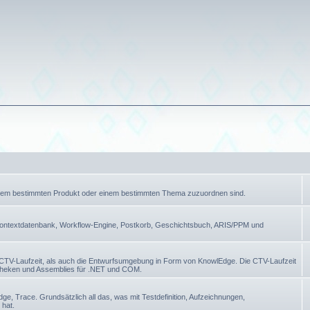
einem bestimmten Produkt oder einem bestimmten Thema zuzuordnen sind.
ontextdatenbank, Workflow-Engine, Postkorb, Geschichtsbuch, ARIS/PPM und
 CTV-Laufzeit, als auch die Entwurfsumgebung in Form von KnowlEdge. Die CTV-Laufzeit
otheken und Assemblies für .NET und COM.
 Trace. Grundsätzlich all das, was mit Testdefinition, Aufzeichnungen,
 hat.