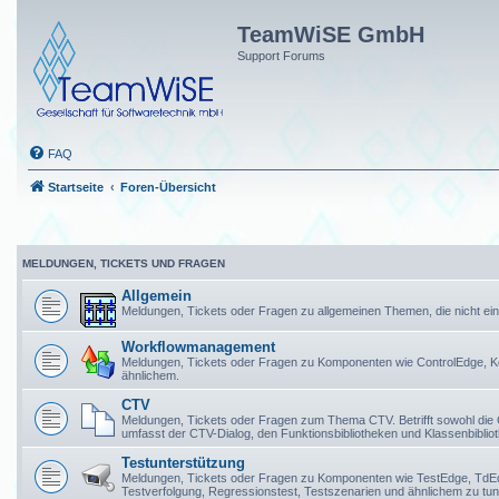
TeamWiSE GmbH
Support Forums
FAQ
Startseite
Foren-Übersicht
MELDUNGEN, TICKETS UND FRAGEN
Allgemein
Meldungen, Tickets oder Fragen zu allgemeinen Themen, die nicht 
Workflowmanagement
Meldungen, Tickets oder Fragen zu Komponenten wie ControlEdge, K
ähnlichem.
CTV
Meldungen, Tickets oder Fragen zum Thema CTV. Betrifft sowohl die
umfasst der CTV-Dialog, den Funktionsbibliotheken und Klassenbibli
Testunterstützung
Meldungen, Tickets oder Fragen zu Komponenten wie TestEdge, TdEdge,
Testverfolgung, Regressionstest, Testszenarien und ähnlichem zu tun