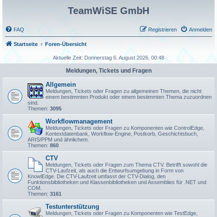
TeamWiSE GmbH
FAQ
Registrieren
Anmelden
Startseite
Foren-Übersicht
Aktuelle Zeit: Donnerstag 6. August 2026, 00:48
Meldungen, Tickets und Fragen
Allgemein
Meldungen, Tickets oder Fragen zu allgemeinen Themen, die nicht
einem bestimmten Produkt oder einem bestimmten Thema zuzuordnen
sind.
Themen:
3095
Workflowmanagement
Meldungen, Tickets oder Fragen zu Komponenten wie ControlEdge,
Kontextdatenbank, Workflow-Engine, Postkorb, Geschichtsbuch,
ARIS/PPM und ähnlichem.
Themen:
860
CTV
Meldungen, Tickets oder Fragen zum Thema CTV. Betrifft sowohl die
CTV-Laufzeit, als auch die Entwurfsumgebung in Form von
KnowlEdge. Die CTV-Laufzeit umfasst der CTV-Dialog, den
Funktionsbibliotheken und Klassenbibliotheken und Assemblies für .NET und
COM.
Themen:
3161
Testunterstützung
Meldungen, Tickets oder Fragen zu Komponenten wie TestEdge,