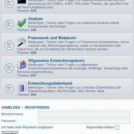
Meldungen, Tickets oder Fragen zur Bausteinimplementierung und -
generierung mit COBOL, EXEC TAA sowie Themen, die spezifisch für
die Host-Umgebung sind.
Themen:
579
Analyse
Meldungen, Tickets oder Fragen zur statischen Analyse mittels
Komponenten wie AnEdge.
Themen:
195
Framework und Metatools
Meldungen, Tickets oder Fragen zu Framework-Komponenten, sei es
Laufzeit oder Werkzeugumgebung, sowie zu Komponenten (wie
ClassGen), die zur Erstellung der Infrastruktur benutzt werden.
Themen:
838
Allgemeine Entwicklungstools
Meldungen, Tickets oder Fragen zu allgemeinen
Entwicklungskomponenten wie ExpEdge, ReflEdge, TweakEdge oder
Ressourcengenerierung.
Themen:
837
Entwicklungsdatenbank
Meldungen, Tickets oder Fragen zur zentralen Datenhaltung der
Entwicklungsdaten, wie Rochade, SQL-Server, Vault.
Themen:
564
ANMELDEN
•
REGISTRIEREN
Benutzername:
Passwort:
Ich habe mein Passwort vergessen
Angemeldet bleiben