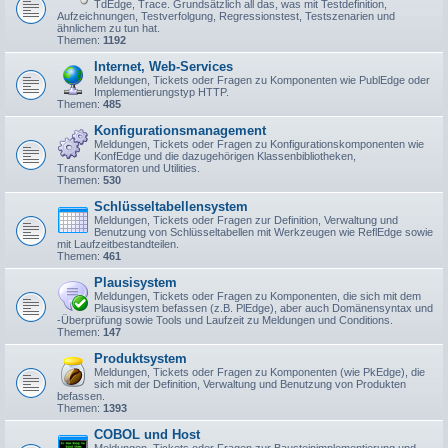
TdEdge, Trace. Grundsätzlich all das, was mit Testdefinition,
Aufzeichnungen, Testverfolgung, Regressionstest, Testszenarien und
ähnlichem zu tun hat.
Themen:
1192
Internet, Web-Services
Meldungen, Tickets oder Fragen zu Komponenten wie PublEdge oder
Implementierungstyp HTTP.
Themen:
485
Konfigurationsmanagement
Meldungen, Tickets oder Fragen zu Konfigurationskomponenten wie
KonfEdge und die dazugehörigen Klassenbibliotheken,
Transformatoren und Utilities.
Themen:
530
Schlüsseltabellensystem
Meldungen, Tickets oder Fragen zur Definition, Verwaltung und
Benutzung von Schlüsseltabellen mit Werkzeugen wie ReflEdge sowie
mit Laufzeitbestandteilen.
Themen:
461
Plausisystem
Meldungen, Tickets oder Fragen zu Komponenten, die sich mit dem
Plausisystem befassen (z.B. PlEdge), aber auch Domänensyntax und
-Überprüfung sowie Tools und Laufzeit zu Meldungen und Conditions.
Themen:
147
Produktsystem
Meldungen, Tickets oder Fragen zu Komponenten (wie PkEdge), die
sich mit der Definition, Verwaltung und Benutzung von Produkten
befassen.
Themen:
1393
COBOL und Host