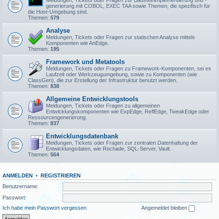
Meldungen, Tickets oder Fragen zur Bausteinimplementierung und -
generierung mit COBOL, EXEC TAA sowie Themen, die spezifisch für
die Host-Umgebung sind.
Themen:
579
Analyse
Meldungen, Tickets oder Fragen zur statischen Analyse mittels
Komponenten wie AnEdge.
Themen:
195
Framework und Metatools
Meldungen, Tickets oder Fragen zu Framework-Komponenten, sei es
Laufzeit oder Werkzeugumgebung, sowie zu Komponenten (wie
ClassGen), die zur Erstellung der Infrastruktur benutzt werden.
Themen:
838
Allgemeine Entwicklungstools
Meldungen, Tickets oder Fragen zu allgemeinen
Entwicklungskomponenten wie ExpEdge, ReflEdge, TweakEdge oder
Ressourcengenerierung.
Themen:
837
Entwicklungsdatenbank
Meldungen, Tickets oder Fragen zur zentralen Datenhaltung der
Entwicklungsdaten, wie Rochade, SQL-Server, Vault.
Themen:
564
ANMELDEN
•
REGISTRIEREN
Benutzername:
Passwort:
Ich habe mein Passwort vergessen
Angemeldet bleiben