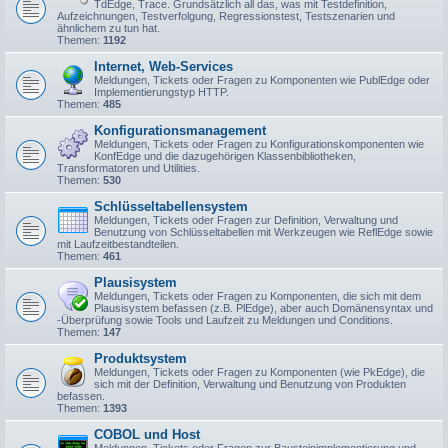
TdEdge, Trace. Grundsätzlich all das, was mit Testdefinition,
Aufzeichnungen, Testverfolgung, Regressionstest, Testszenarien und
ähnlichem zu tun hat.
Themen:
1192
Internet, Web-Services
Meldungen, Tickets oder Fragen zu Komponenten wie PublEdge oder
Implementierungstyp HTTP.
Themen:
485
Konfigurationsmanagement
Meldungen, Tickets oder Fragen zu Konfigurationskomponenten wie
KonfEdge und die dazugehörigen Klassenbibliotheken,
Transformatoren und Utilities.
Themen:
530
Schlüsseltabellensystem
Meldungen, Tickets oder Fragen zur Definition, Verwaltung und
Benutzung von Schlüsseltabellen mit Werkzeugen wie ReflEdge sowie
mit Laufzeitbestandteilen.
Themen:
461
Plausisystem
Meldungen, Tickets oder Fragen zu Komponenten, die sich mit dem
Plausisystem befassen (z.B. PlEdge), aber auch Domänensyntax und
-Überprüfung sowie Tools und Laufzeit zu Meldungen und Conditions.
Themen:
147
Produktsystem
Meldungen, Tickets oder Fragen zu Komponenten (wie PkEdge), die
sich mit der Definition, Verwaltung und Benutzung von Produkten
befassen.
Themen:
1393
COBOL und Host