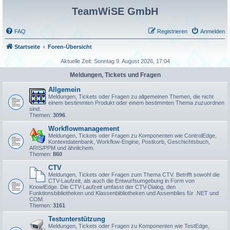
TeamWiSE GmbH
FAQ
Registrieren
Anmelden
Startseite
Foren-Übersicht
Aktuelle Zeit: Sonntag 9. August 2026, 17:04
Meldungen, Tickets und Fragen
Allgemein
Meldungen, Tickets oder Fragen zu allgemeinen Themen, die nicht
einem bestimmten Produkt oder einem bestimmten Thema zuzuordnen
sind.
Themen:
3096
Workflowmanagement
Meldungen, Tickets oder Fragen zu Komponenten wie ControlEdge,
Kontextdatenbank, Workflow-Engine, Postkorb, Geschichtsbuch,
ARIS/PPM und ähnlichem.
Themen:
860
CTV
Meldungen, Tickets oder Fragen zum Thema CTV. Betrifft sowohl die
CTV-Laufzeit, als auch die Entwurfsumgebung in Form von
KnowlEdge. Die CTV-Laufzeit umfasst der CTV-Dialog, den
Funktionsbibliotheken und Klassenbibliotheken und Assemblies für .NET und
COM.
Themen:
3161
Testunterstützung
Meldungen, Tickets oder Fragen zu Komponenten wie TestEdge,