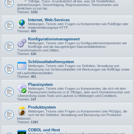
TdEdge, Trace. Grundsätzlich all das, was mit Testdefinition,
Aufzeichnungen, Testverfolgung, Regressionstest, Testszenarien und
ähnlichem zu tun hat.
Themen:
1192
Internet, Web-Services
Meldungen, Tickets oder Fragen zu Komponenten wie PublEdge oder
Implementierungstyp HTTP.
Themen:
485
Konfigurationsmanagement
Meldungen, Tickets oder Fragen zu Konfigurationskomponenten wie
KonfEdge und die dazugehörigen Klassenbibliotheken,
Transformatoren und Utilities.
Themen:
530
Schlüsseltabellensystem
Meldungen, Tickets oder Fragen zur Definition, Verwaltung und
Benutzung von Schlüsseltabellen mit Werkzeugen wie ReflEdge sowie
mit Laufzeitbestandteilen.
Themen:
461
Plausisystem
Meldungen, Tickets oder Fragen zu Komponenten, die sich mit dem
Plausisystem befassen (z.B. PlEdge), aber auch Domänensyntax und
-Überprüfung sowie Tools und Laufzeit zu Meldungen und Conditions.
Themen:
147
Produktsystem
Meldungen, Tickets oder Fragen zu Komponenten (wie PkEdge), die
sich mit der Definition, Verwaltung und Benutzung von Produkten
befassen.
Themen:
1393
COBOL und Host