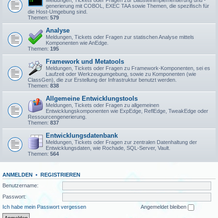
Meldungen, Tickets oder Fragen zur Bausteinimplementierung und -
generierung mit COBOL, EXEC TAA sowie Themen, die spezifisch für
die Host-Umgebung sind.
Themen:
579
Analyse
Meldungen, Tickets oder Fragen zur statischen Analyse mittels
Komponenten wie AnEdge.
Themen:
195
Framework und Metatools
Meldungen, Tickets oder Fragen zu Framework-Komponenten, sei es
Laufzeit oder Werkzeugumgebung, sowie zu Komponenten (wie
ClassGen), die zur Erstellung der Infrastruktur benutzt werden.
Themen:
838
Allgemeine Entwicklungstools
Meldungen, Tickets oder Fragen zu allgemeinen
Entwicklungskomponenten wie ExpEdge, ReflEdge, TweakEdge oder
Ressourcengenerierung.
Themen:
837
Entwicklungsdatenbank
Meldungen, Tickets oder Fragen zur zentralen Datenhaltung der
Entwicklungsdaten, wie Rochade, SQL-Server, Vault.
Themen:
564
ANMELDEN
•
REGISTRIEREN
Benutzername:
Passwort:
Ich habe mein Passwort vergessen
Angemeldet bleiben