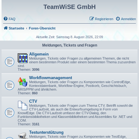
TeamWiSE GmbH
FAQ
Registrieren
Anmelden
Startseite
Foren-Übersicht
Aktuelle Zeit: Samstag 8. August 2026, 22:09
Meldungen, Tickets und Fragen
Allgemein
Meldungen, Tickets oder Fragen zu allgemeinen Themen, die nicht
einem bestimmten Produkt oder einem bestimmten Thema zuzuordnen
sind.
Themen:
3096
Workflowmanagement
Meldungen, Tickets oder Fragen zu Komponenten wie ControlEdge,
Kontextdatenbank, Workflow-Engine, Postkorb, Geschichtsbuch,
ARIS/PPM und ähnlichem.
Themen:
860
CTV
Meldungen, Tickets oder Fragen zum Thema CTV. Betrifft sowohl die
CTV-Laufzeit, als auch die Entwurfsumgebung in Form von
KnowlEdge. Die CTV-Laufzeit umfasst der CTV-Dialog, den
Funktionsbibliotheken und Klassenbibliotheken und Assemblies für .NET und
COM.
Themen:
3161
Testunterstützung
Meldungen, Tickets oder Fragen zu Komponenten wie TestEdge,