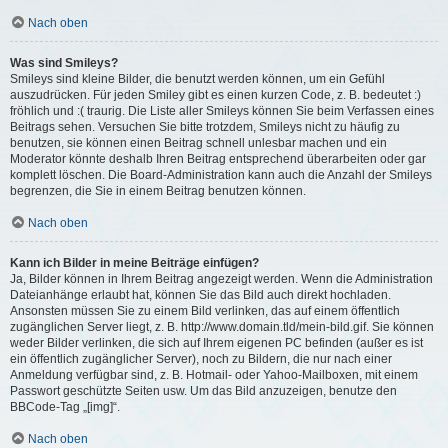
Nach oben
Was sind Smileys?
Smileys sind kleine Bilder, die benutzt werden können, um ein Gefühl
auszudrücken. Für jeden Smiley gibt es einen kurzen Code, z. B. bedeutet :)
fröhlich und :( traurig. Die Liste aller Smileys können Sie beim Verfassen eines
Beitrags sehen. Versuchen Sie bitte trotzdem, Smileys nicht zu häufig zu
benutzen, sie können einen Beitrag schnell unlesbar machen und ein
Moderator könnte deshalb Ihren Beitrag entsprechend überarbeiten oder gar
komplett löschen. Die Board-Administration kann auch die Anzahl der Smileys
begrenzen, die Sie in einem Beitrag benutzen können.
Nach oben
Kann ich Bilder in meine Beiträge einfügen?
Ja, Bilder können in Ihrem Beitrag angezeigt werden. Wenn die Administration
Dateianhänge erlaubt hat, können Sie das Bild auch direkt hochladen.
Ansonsten müssen Sie zu einem Bild verlinken, das auf einem öffentlich
zugänglichen Server liegt, z. B. http://www.domain.tld/mein-bild.gif. Sie können
weder Bilder verlinken, die sich auf Ihrem eigenen PC befinden (außer es ist
ein öffentlich zugänglicher Server), noch zu Bildern, die nur nach einer
Anmeldung verfügbar sind, z. B. Hotmail- oder Yahoo-Mailboxen, mit einem
Passwort geschützte Seiten usw. Um das Bild anzuzeigen, benutze den
BBCode-Tag „[img]“.
Nach oben