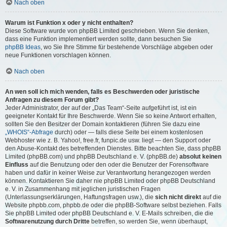
Nach oben
Warum ist Funktion x oder y nicht enthalten?
Diese Software wurde von phpBB Limited geschrieben. Wenn Sie denken,
dass eine Funktion implementiert werden sollte, dann besuchen Sie
phpBB Ideas
, wo Sie Ihre Stimme für bestehende Vorschläge abgeben oder
neue Funktionen vorschlagen können.
Nach oben
An wen soll ich mich wenden, falls es Beschwerden oder juristische
Anfragen zu diesem Forum gibt?
Jeder Administrator, der auf der „Das Team“-Seite aufgeführt ist, ist ein
geeigneter Kontakt für Ihre Beschwerde. Wenn Sie so keine Antwort erhalten,
sollten Sie den Besitzer der Domain kontaktieren (führen Sie dazu eine
„WHOIS“-Abfrage
durch) oder — falls diese Seite bei einem kostenlosen
Webhoster wie z. B. Yahoo!, free.fr, funpic.de usw. liegt — den Support oder
den Abuse-Kontakt des betreffenden Dienstes. Bitte beachten Sie, dass phpBB
Limited (phpBB.com) und phpBB Deutschland e. V. (phpBB.de)
absolut keinen
Einfluss
auf die Benutzung oder den oder die Benutzer der Forensoftware
haben und dafür in keiner Weise zur Verantwortung herangezogen werden
können. Kontaktieren Sie daher nie phpBB Limited oder phpBB Deutschland
e. V. in Zusammenhang mit jeglichen juristischen Fragen
(Unterlassungserklärungen, Haftungsfragen usw.), die
sich nicht direkt
auf die
Website phpbb.com, phpbb.de oder die phpBB-Software selbst beziehen. Falls
Sie phpBB Limited oder phpBB Deutschland e. V. E-Mails schreiben, die die
Softwarenutzung durch Dritte
betreffen, so werden Sie, wenn überhaupt,