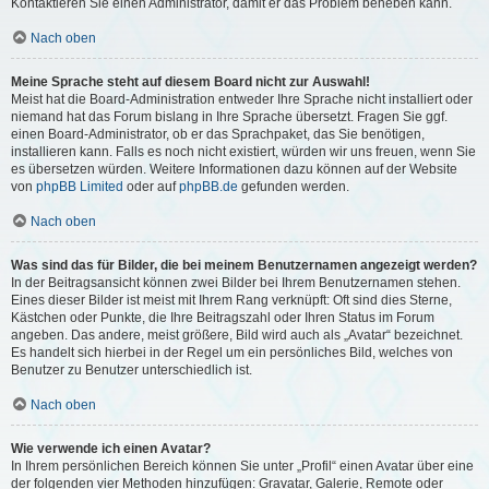
Kontaktieren Sie einen Administrator, damit er das Problem beheben kann.
Nach oben
Meine Sprache steht auf diesem Board nicht zur Auswahl!
Meist hat die Board-Administration entweder Ihre Sprache nicht installiert oder
niemand hat das Forum bislang in Ihre Sprache übersetzt. Fragen Sie ggf.
einen Board-Administrator, ob er das Sprachpaket, das Sie benötigen,
installieren kann. Falls es noch nicht existiert, würden wir uns freuen, wenn Sie
es übersetzen würden. Weitere Informationen dazu können auf der Website
von
phpBB Limited
oder auf
phpBB.de
gefunden werden.
Nach oben
Was sind das für Bilder, die bei meinem Benutzernamen angezeigt werden?
In der Beitragsansicht können zwei Bilder bei Ihrem Benutzernamen stehen.
Eines dieser Bilder ist meist mit Ihrem Rang verknüpft: Oft sind dies Sterne,
Kästchen oder Punkte, die Ihre Beitragszahl oder Ihren Status im Forum
angeben. Das andere, meist größere, Bild wird auch als „Avatar“ bezeichnet.
Es handelt sich hierbei in der Regel um ein persönliches Bild, welches von
Benutzer zu Benutzer unterschiedlich ist.
Nach oben
Wie verwende ich einen Avatar?
In Ihrem persönlichen Bereich können Sie unter „Profil“ einen Avatar über eine
der folgenden vier Methoden hinzufügen: Gravatar, Galerie, Remote oder