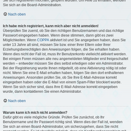
Sie sich registrieren möchten, gesperrt wurden. Um Hilfe zu erhalten, wenden
Sie sich an die Board-Administration.
Nach oben
Ich habe mich registriert, kann mich aber nicht anmelden!
Überprüfen Sie zuerst, ob Sie den richtigen Benutzernamen und das richtige
Passwort eingegeben haben. Wenn diese stimmen, dann gibt es zwei
Möglichkeiten. Wenn
COPPA
aktiviert ist und Sie angegeben haben, dass Sie
unter 13 Jahre alt sind, müssen Sie bzw. einer Ihrer Eltern oder Ihrer
Erziehungsberechtigten den Anweisungen folgen, die Sie erhalten haben.
Wenn dies nicht der Fall ist, muss Ihr Benutzerkonto vielleicht aktiviert werden.
Bei einigen Foren müssen alle neu angemeldeten Mitglieder erst freigeschaltet
werden – entweder müssen Sie dies selbst erledigen oder ein Administrator.
Bei der Registrierung wurde Ihnen mitgeteilt, ob eine Aktivierung nötig ist oder
nicht. Wenn Sie eine E-Mail erhalten haben, folgen Sie den dort enthaltenen
Anweisungen. Ansonsten prüfen Sie, ob Sie Ihre E-Mail-Adresse korrekt
eingegeben haben oder die E-Mail von einem Spam-Filter blockiert wurde.
Wenn Sie sich sicher sind, dass Ihre E-Mail-Adresse korrekt eingegeben
wurde, dann kontaktieren Sie einen Administrator.
Nach oben
Warum kann ich mich nicht anmelden?
Dafür gibt es viele mögliche Gründe. Prüfen Sie zunächst, ob Ihr
Benutzername und Ihr Passwort richtig sind. Wenn dies der Fall ist, wenden
Sie sich an einen Board-Administrator, um sicherzugehen, dass Sie nicht