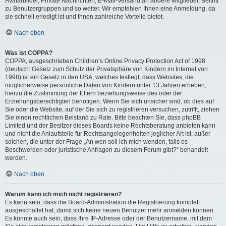
Avatarbilder, Private Nachrichten, E-Mail-Versand an andere Mitglieder, Beitritt
zu Benutzergruppen und so weiter. Wir empfehlen Ihnen eine Anmeldung, da
sie schnell erledigt ist und Ihnen zahlreiche Vorteile bietet.
Nach oben
Was ist COPPA?
COPPA, ausgeschrieben Children’s Online Privacy Protection Act of 1998
(deutsch: Gesetz zum Schutz der Privatsphäre von Kindern im Internet von
1998) ist ein Gesetz in den USA, welches festlegt, dass Websites, die
möglicherweise persönliche Daten von Kindern unter 13 Jahren erheben,
hierzu die Zustimmung der Eltern beziehungsweise des oder der
Erziehungsberechtigten benötigen. Wenn Sie sich unsicher sind, ob dies auf
Sie oder die Website, auf der Sie sich zu registrieren versuchen, zutrifft, ziehen
Sie einen rechtlichen Beistand zu Rate. Bitte beachten Sie, dass phpBB
Limited und der Besitzer dieses Boards keine Rechtsberatung anbieten kann
und nicht die Anlaufstelle für Rechtsangelegenheiten jeglicher Art ist; außer
solchen, die unter der Frage „An wen soll ich mich wenden, falls es
Beschwerden oder juristische Anfragen zu diesem Forum gibt?“ behandelt
werden.
Nach oben
Warum kann ich mich nicht registrieren?
Es kann sein, dass die Board-Administration die Registrierung komplett
ausgeschaltet hat, damit sich keine neuen Benutzer mehr anmelden können.
Es könnte auch sein, dass Ihre IP-Adresse oder der Benutzername, mit dem