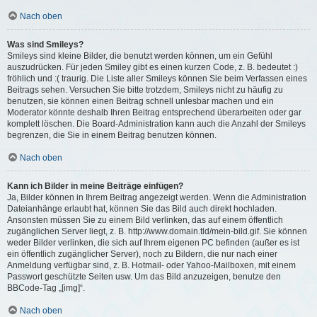
Nach oben
Was sind Smileys?
Smileys sind kleine Bilder, die benutzt werden können, um ein Gefühl
auszudrücken. Für jeden Smiley gibt es einen kurzen Code, z. B. bedeutet :)
fröhlich und :( traurig. Die Liste aller Smileys können Sie beim Verfassen eines
Beitrags sehen. Versuchen Sie bitte trotzdem, Smileys nicht zu häufig zu
benutzen, sie können einen Beitrag schnell unlesbar machen und ein
Moderator könnte deshalb Ihren Beitrag entsprechend überarbeiten oder gar
komplett löschen. Die Board-Administration kann auch die Anzahl der Smileys
begrenzen, die Sie in einem Beitrag benutzen können.
Nach oben
Kann ich Bilder in meine Beiträge einfügen?
Ja, Bilder können in Ihrem Beitrag angezeigt werden. Wenn die Administration
Dateianhänge erlaubt hat, können Sie das Bild auch direkt hochladen.
Ansonsten müssen Sie zu einem Bild verlinken, das auf einem öffentlich
zugänglichen Server liegt, z. B. http://www.domain.tld/mein-bild.gif. Sie können
weder Bilder verlinken, die sich auf Ihrem eigenen PC befinden (außer es ist
ein öffentlich zugänglicher Server), noch zu Bildern, die nur nach einer
Anmeldung verfügbar sind, z. B. Hotmail- oder Yahoo-Mailboxen, mit einem
Passwort geschützte Seiten usw. Um das Bild anzuzeigen, benutze den
BBCode-Tag „[img]“.
Nach oben