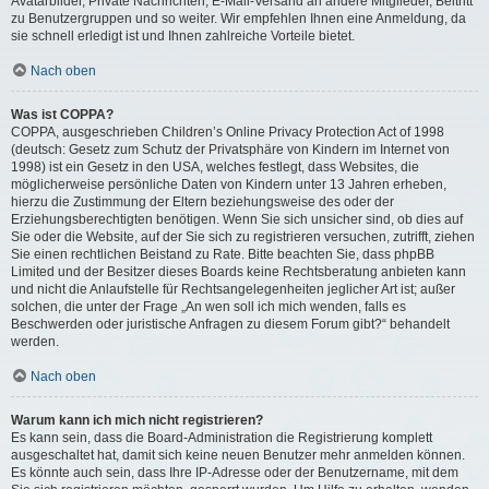
Avatarbilder, Private Nachrichten, E-Mail-Versand an andere Mitglieder, Beitritt
zu Benutzergruppen und so weiter. Wir empfehlen Ihnen eine Anmeldung, da
sie schnell erledigt ist und Ihnen zahlreiche Vorteile bietet.
Nach oben
Was ist COPPA?
COPPA, ausgeschrieben Children’s Online Privacy Protection Act of 1998
(deutsch: Gesetz zum Schutz der Privatsphäre von Kindern im Internet von
1998) ist ein Gesetz in den USA, welches festlegt, dass Websites, die
möglicherweise persönliche Daten von Kindern unter 13 Jahren erheben,
hierzu die Zustimmung der Eltern beziehungsweise des oder der
Erziehungsberechtigten benötigen. Wenn Sie sich unsicher sind, ob dies auf
Sie oder die Website, auf der Sie sich zu registrieren versuchen, zutrifft, ziehen
Sie einen rechtlichen Beistand zu Rate. Bitte beachten Sie, dass phpBB
Limited und der Besitzer dieses Boards keine Rechtsberatung anbieten kann
und nicht die Anlaufstelle für Rechtsangelegenheiten jeglicher Art ist; außer
solchen, die unter der Frage „An wen soll ich mich wenden, falls es
Beschwerden oder juristische Anfragen zu diesem Forum gibt?“ behandelt
werden.
Nach oben
Warum kann ich mich nicht registrieren?
Es kann sein, dass die Board-Administration die Registrierung komplett
ausgeschaltet hat, damit sich keine neuen Benutzer mehr anmelden können.
Es könnte auch sein, dass Ihre IP-Adresse oder der Benutzername, mit dem