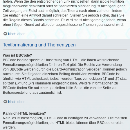
holen. Wenn Sie den entsprechenden Link nicht sehen, dann ist die Funktion
möglicherweise deaktiviert oder seit der letzten Markierung ist nicht genügend
Zeit vergangen. Es ist auch möglich, das Thema nach oben zu holen, indem
Sie einfach eine Antwort darauf schreiben. Stellen Sie jedoch sicher, dass Sie
die Regeln dieses Boards beachten! Es wird meist nicht gerne gesehen, wenn
ohne triftigen Grund auf alte oder abgeschlossene Themen geantwortet wird.
Nach oben
Textformatierung und Thementypen
Was ist BBCode?
BBCode ist eine spezielle Umsetzung von HTML, die Ihnen weitreichende
Formatierungsmöglichkeiten für Ihren Text gibt. Die Rechte zur Verwendung
von BBCode werden durch die Board-Administration vergeben, können jedoch
auch durch Sie für jeden einzelnen Beitrag deaktiviert werden. BBCode ist
ähnlich wie HTML aufgebaut, jedoch werden Tags von eckigen („[“ und „]“) statt
spitzen („<“ und „>“) Klammern eingeschlossen. Weitere Informationen zu
BBCode finden Sie auf einer speziellen Hilfe-Seite, die von der Seite zur
Beitragserstellung aus zugänglich ist.
Nach oben
Kann ich HTML benutzen?
Nein, es ist nicht möglich, HTML-Code in Beiträgen zu verwenden. Die meisten
Formatierungsmöglichkeiten, die HTML bietet, können über BBCode erreicht
werden.