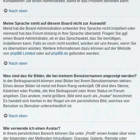
Kontaktieren Sie einen Administrator, damit er das Problem beheben kann.
Nach oben
Meine Sprache steht auf diesem Board nicht zur Auswahl!
Meist hat die Board-Administration entweder Ihre Sprache nicht installiert oder
niemand hat das Forum bislang in Ihre Sprache übersetzt. Fragen Sie ggf.
einen Board-Administrator, ob er das Sprachpaket, das Sie benötigen,
installieren kann. Falls es noch nicht existiert, würden wir uns freuen, wenn Sie
es übersetzen würden. Weitere Informationen dazu können auf der Website
von
phpBB Limited
oder auf
phpBB.de
gefunden werden.
Nach oben
Was sind das für Bilder, die bei meinem Benutzernamen angezeigt werden?
In der Beitragsansicht können zwei Bilder bei Ihrem Benutzernamen stehen.
Eines dieser Bilder ist meist mit Ihrem Rang verknüpft: Oft sind dies Sterne,
Kästchen oder Punkte, die Ihre Beitragszahl oder Ihren Status im Forum
angeben. Das andere, meist größere, Bild wird auch als „Avatar“ bezeichnet.
Es handelt sich hierbei in der Regel um ein persönliches Bild, welches von
Benutzer zu Benutzer unterschiedlich ist.
Nach oben
Wie verwende ich einen Avatar?
In Ihrem persönlichen Bereich können Sie unter „Profil“ einen Avatar über eine
der folgenden vier Methoden hinzufügen: Gravatar, Galerie, Remote oder