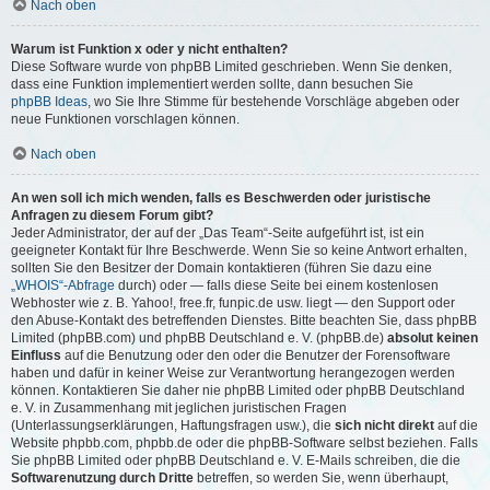
Nach oben
Warum ist Funktion x oder y nicht enthalten?
Diese Software wurde von phpBB Limited geschrieben. Wenn Sie denken,
dass eine Funktion implementiert werden sollte, dann besuchen Sie
phpBB Ideas
, wo Sie Ihre Stimme für bestehende Vorschläge abgeben oder
neue Funktionen vorschlagen können.
Nach oben
An wen soll ich mich wenden, falls es Beschwerden oder juristische
Anfragen zu diesem Forum gibt?
Jeder Administrator, der auf der „Das Team“-Seite aufgeführt ist, ist ein
geeigneter Kontakt für Ihre Beschwerde. Wenn Sie so keine Antwort erhalten,
sollten Sie den Besitzer der Domain kontaktieren (führen Sie dazu eine
„WHOIS“-Abfrage
durch) oder — falls diese Seite bei einem kostenlosen
Webhoster wie z. B. Yahoo!, free.fr, funpic.de usw. liegt — den Support oder
den Abuse-Kontakt des betreffenden Dienstes. Bitte beachten Sie, dass phpBB
Limited (phpBB.com) und phpBB Deutschland e. V. (phpBB.de)
absolut keinen
Einfluss
auf die Benutzung oder den oder die Benutzer der Forensoftware
haben und dafür in keiner Weise zur Verantwortung herangezogen werden
können. Kontaktieren Sie daher nie phpBB Limited oder phpBB Deutschland
e. V. in Zusammenhang mit jeglichen juristischen Fragen
(Unterlassungserklärungen, Haftungsfragen usw.), die
sich nicht direkt
auf die
Website phpbb.com, phpbb.de oder die phpBB-Software selbst beziehen. Falls
Sie phpBB Limited oder phpBB Deutschland e. V. E-Mails schreiben, die die
Softwarenutzung durch Dritte
betreffen, so werden Sie, wenn überhaupt,