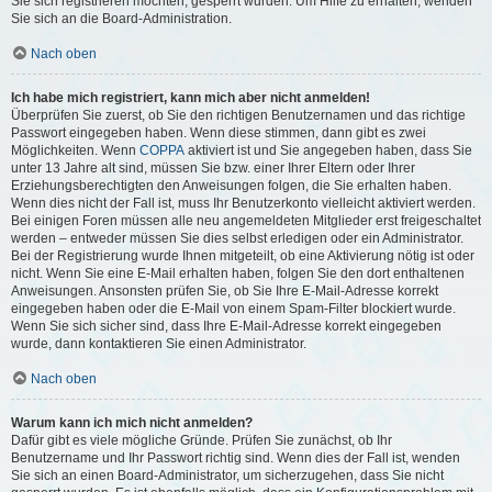
Sie sich registrieren möchten, gesperrt wurden. Um Hilfe zu erhalten, wenden
Sie sich an die Board-Administration.
Nach oben
Ich habe mich registriert, kann mich aber nicht anmelden!
Überprüfen Sie zuerst, ob Sie den richtigen Benutzernamen und das richtige
Passwort eingegeben haben. Wenn diese stimmen, dann gibt es zwei
Möglichkeiten. Wenn
COPPA
aktiviert ist und Sie angegeben haben, dass Sie
unter 13 Jahre alt sind, müssen Sie bzw. einer Ihrer Eltern oder Ihrer
Erziehungsberechtigten den Anweisungen folgen, die Sie erhalten haben.
Wenn dies nicht der Fall ist, muss Ihr Benutzerkonto vielleicht aktiviert werden.
Bei einigen Foren müssen alle neu angemeldeten Mitglieder erst freigeschaltet
werden – entweder müssen Sie dies selbst erledigen oder ein Administrator.
Bei der Registrierung wurde Ihnen mitgeteilt, ob eine Aktivierung nötig ist oder
nicht. Wenn Sie eine E-Mail erhalten haben, folgen Sie den dort enthaltenen
Anweisungen. Ansonsten prüfen Sie, ob Sie Ihre E-Mail-Adresse korrekt
eingegeben haben oder die E-Mail von einem Spam-Filter blockiert wurde.
Wenn Sie sich sicher sind, dass Ihre E-Mail-Adresse korrekt eingegeben
wurde, dann kontaktieren Sie einen Administrator.
Nach oben
Warum kann ich mich nicht anmelden?
Dafür gibt es viele mögliche Gründe. Prüfen Sie zunächst, ob Ihr
Benutzername und Ihr Passwort richtig sind. Wenn dies der Fall ist, wenden
Sie sich an einen Board-Administrator, um sicherzugehen, dass Sie nicht